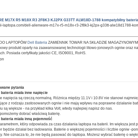
E M17X R5 M18X R3 2F8K3 KJ2PX G33TT ALW18D-1788 kompatybilny bateri
rii-laptopa.com/dell-alienware-m17x-r5-m18x-r3-2f8k3-kj2px-g33tt-alw18d1788-kom
 DO LAPTOPÓW
Dell Bateria
ZAMIENNIK TOWAR NA SKŁADZIE MAGAZYNOWYM 
nowy produkt oparty na zaawansowanej technologii litowo-jonowych ogniw oraz na
łach. Posiada certyfikaty jakości CE, ISO9001, RoHS.
ion
awane pytania
bateria miała inne napięcie
e napięcia są rzeczą normalną. Różnica między 11.1V i 10.8V nie stanowi najmni
ające z rodzaju zastosowanych ogniw i nie mają wpływu na poprawne działanie bater
u są większe - na przykład kilka Volt, wtedy najlepiej napisz do nas.
 pomożemy dobrać właściwą baterię.
 bateria miała inną pojemność
arametrem, który odpowiada za czas działania laptopa na baterii. Im większa jest p
r będzie działał bez ładowania. Baterie o większej pojemności i liczbie ogniw -po
ty. Nie oznacza to, że nie będą pasować do laptopa. Możesz wybrać baterię o więk