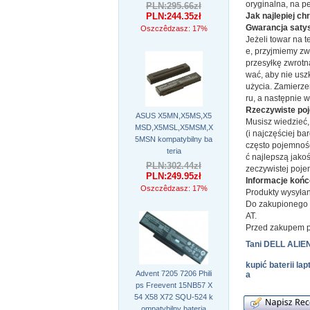
oryginalna, na p
PLN:295.66zł
PLN:244.35zł
Jak najlepiej ch
Gwarancja satys
Oszczêdzasz: 17%
Jeżeli towar na t
e, przyjmiemy zwr
przesyłkę zwrotn
wać, aby nie usz
użycia. Zamierze
ru, a następnie 
Rzeczywiste poj
ASUS X5MN,X5MS,X5
Musisz wiedzieć,
MSD,X5MSL,X5MSM,X
(i najczęściej b
5MSN kompatybilny ba
często pojemnoś
teria
ć najlepszą jako
PLN:302.44zł
zeczywistej poje
PLN:249.95zł
Informacje koń
Oszczêdzasz: 17%
Produkty wysyłan
Do zakupionego t
AT.
Przed zakupem p
Tani DELL ALIE
kupić baterii 
Advent 7205 7206 Phili
a
ps Freevent 15NB57 X
54 X58 X72 SQU-524 k
ompatybilny bateria