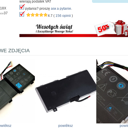
wierają podatek VAT
-18X
pytania? proszę
аsк а pytanie
.
37
nie
4.7 (
156 opinii
)
E ZDJĘCIA
owiêksz
powiêksz
powi