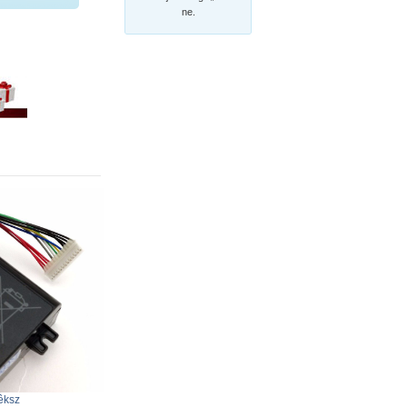
ne.
êksz