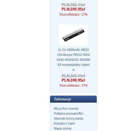
PLN:302.44zł
PLN:249.95zł
Oszczêdzasz: 17%
11.1V 4400mAh MEDI
ON Akoya P6512 4002
9150 40029231 400296
83 kompatybilny bateri
a
PLN:302.44zł
PLN:249.95zł
Oszczêdzasz: 17%
Informacje
Wysy³ka i zwroty
Polityka prywatno¶ci
Warunki korzystania
Kontakt z nami
Mapa strony