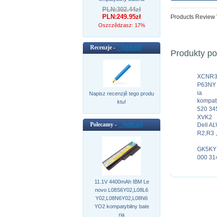
PLN:302.44zł
PLN:249.95zł
Products Review
Oszczêdzasz: 17%
Recenzje -
[wiêcej]
Produkty p
XCNR3 
P63NY 
ia
Napisz recenzjê tego produ
kompaty
ktu!
520 34
XVK2
Polecamy -
[wiêcej]
Dell A
R2,R3 
GK5KY D
000 31
11.1V 4400mAh IBM Le
novo L08S6Y02,L08L6
Y02,L08N6Y02,L08N6
YO2 kompatybilny bate
ria