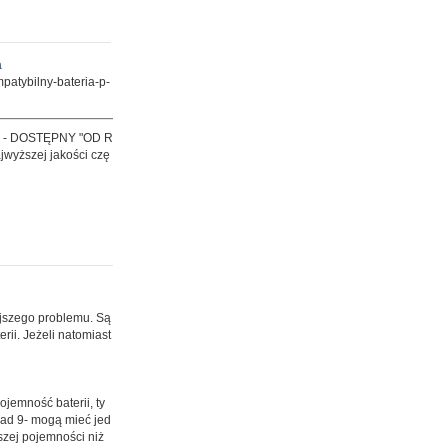
a
patybilny-bateria-p-
- DOSTĘPNY "OD R
jwyższej jakości czę
ejszego problemu. Są
ii. Jeżeli natomiast
ojemność baterii, ty
nad 9- mogą mieć jed
szej pojemności niż