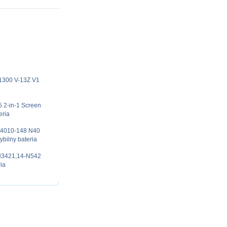
-1300 V-13Z V1
 2-in-1 Screen
ria
4010-148 N40
ilny bateria
-N3421,14-N542
ia