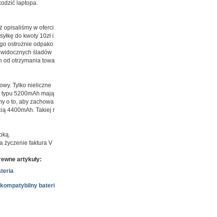
odzić laptopa.
ż opisaliśmy w oferci
syłkę do kwoty 10zł i
 go ostrożnie odpako
ć widocznych śladów
ch od otrzymania towa
wy. Tylko nieliczne
ie typu 5200mAh mają
my o to, aby zachowa
ią 4400mAh. Takiej r
bką.
 życzenie faktura V
ewne artykuły:
teria
ompatybilny bateri