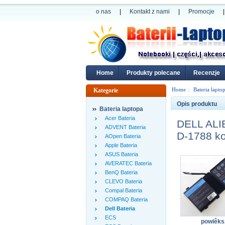
o nas
|
Kontakt z nami
|
Promocje
|
Home
Produkty polecane
Recenzje
Home
::
Bateria lapto
Kategorie
Opis produktu
Bateria laptopa
Acer Bateria
DELL AL
ADVENT Bateria
D-1788 ko
AOpen Bateria
Apple Bateria
ASUS Bateria
AVERATEC Bateria
BenQ Bateria
CLEVO Bateria
Compal Bateria
COMPAQ Bateria
Dell Bateria
ECS
powiêks