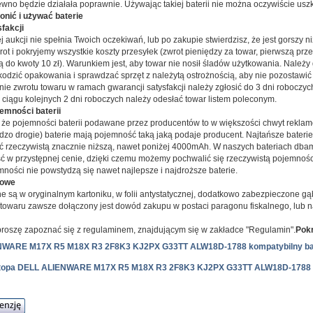
ewno będzie działała poprawnie. Używając takiej baterii nie można oczywiście uszk
ronić i używać baterie
fakcji
ej aukcji nie spełnia Twoich oczekiwań, lub po zakupie stwierdzisz, że jest gorszy ni
ot i pokryjemy wszystkie koszty przesyłek (zwrot pieniędzy za towar, pierwszą prze
ą do kwoty 10 zł). Warunkiem jest, aby towar nie nosił śladów użytkowania. Należy
kodzić opakowania i sprawdzać sprzęt z należytą ostrożnością, aby nie pozostawi
nie zwrotu towaru w ramach gwarancji satysfakcji należy zgłosić do 3 dni roboczy
w ciągu kolejnych 2 dni roboczych należy odesłać towar listem poleconym.
emności baterii
 że pojemności baterii podawane przez producentów to w większości chwyt reklamo
ardzo drogie) baterie mają pojemność taką jaką podaje producent. Najtańsze bater
ć rzeczywistą znacznie niższą, nawet poniżej 4000mAh. W naszych bateriach dba
ść w przystępnej cenie, dzięki czemu możemy pochwalić się rzeczywistą pojemnośc
mności nie powstydzą się nawet najlepsze i najdroższe baterie.
cowe
e są w oryginalnym kartoniku, w folii antystatycznej, dodatkowo zabezpieczone gą
owaru zawsze dołączony jest dowód zakupu w postaci paragonu fiskalnego, lub na
roszę zapoznać się z regulaminem, znajdującym się w zakładce "Regulamin".
Pokr
NWARE M17X R5 M18X R3 2F8K3 KJ2PX G33TT ALW18D-1788 kompatybilny ba
laptopa DELL ALIENWARE M17X R5 M18X R3 2F8K3 KJ2PX G33TT ALW18D-1788 k