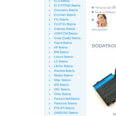
ECS Bateria
EI SYSTEMS Bateria
D
Wersja/model:
Emachines Bateria
Sztuk na Magazy
Evesham Bateria
FIC Bateria
FUJITSU Bateria
Gateway Bateria
аsк а pytanie
GERICOM Bateria
Great Quality Bateria
Hasee Bateria
DODATKOW
HP Bateria
IBM Bateria
Lenovo Bateria
LG Bateria
LifeTec Bateria
Maxdata Bateria
Medion Bateria
Mitac Bateria
MSI Bateria
NEC Bateria
Other Bateria
Packard Bell Bateria
Panasonic Bateria
PHILIPS Bateria
SAMSUNG Bateria
p