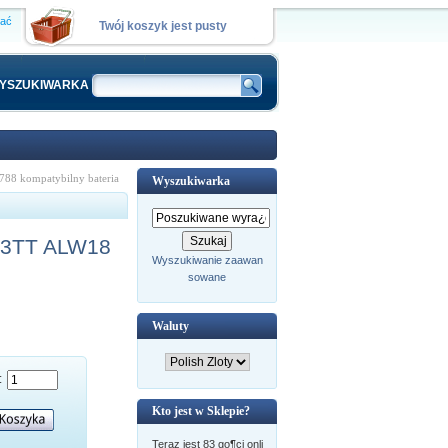
wać
Twój koszyk jest pusty
YSZUKIWARKA
 kompatybilny bateria
Wyszukiwarka
33TT ALW18
Wyszukiwanie zaawan
sowane
Waluty
:
Kto jest w Sklepie?
Teraz jest 83 go¶ci onli