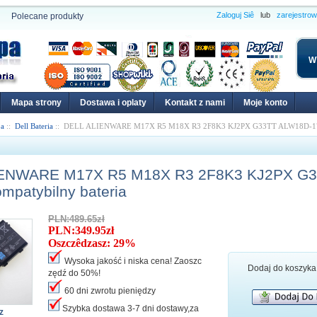
Zaloguj Siê
lub
zarejestro
Polecane produkty
W
Mapa strony
Dostawa i oplaty
Kontakt z nami
Moje konto
pa
::
Dell Bateria
:: DELL ALIENWARE M17X R5 M18X R3 2F8K3 KJ2PX G33TT ALW18D-1788
IENWARE M17X R5 M18X R3 2F8K3 KJ2PX G
mpatybilny bateria
PLN:489.65zł
PLN:349.95zł
Oszczêdzasz: 29%
Wysoka jakość i niska cena! Zaoszc
Dodaj do koszyka
zędź do 50%!
60 dni zwrotu pieniędzy
Szybka dostawa 3-7 dni dostawy,za
z