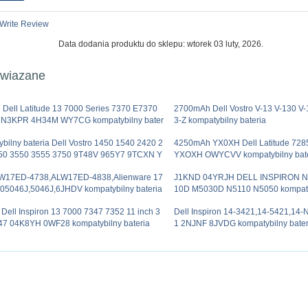
Write Review
Data dodania produktu do sklepu: wtorek 03 luty, 2026.
owiazane
Dell Latitude 13 7000 Series 7370 E7370
2700mAh Dell Vostro V-13 V-130 V
N3KPR 4H34M WY7CG kompatybilny bater
3-Z kompatybilny bateria
bilny bateria Dell Vostro 1450 1540 2420 2
4250mAh YX0XH Dell Latitude 7285
50 3550 3555 3750 9T48V 965Y7 9TCXN Y
YXOXH OWYCVV kompatybilny bate
LW17ED-4738,ALW17ED-4838,Alienware 17
J1KND 04YRJH DELL INSPIRON N
,05046J,5046J,6JHDV kompatybilny bateria
10D M5030D N5110 N5050 kompatyb
ell Inspiron 13 7000 7347 7352 11 inch 3
Dell Inspiron 14-3421,14-5421,14
47 04K8YH 0WF28 kompatybilny bateria
1 2NJNF 8JVDG kompatybilny bater