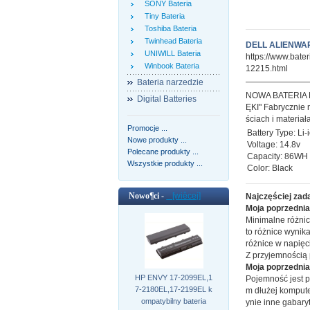
SONY Bateria
Tiny Bateria
Toshiba Bateria
Twinhead Bateria
DELL ALIENWAR
UNIWILL Bateria
https://www.bate
Winbook Bateria
12215.html
Bateria narzedzie
NOWA BATERIA
Digital Batteries
ĘKI" Fabrycznie 
ściach i materia
Promocje ...
Battery Type: Li-
Nowe produkty ...
Voltage: 14.8v
Polecane produkty ...
Capacity: 86WH
Wszystkie produkty ...
Color: Black
Nowo¶ci -
[wiêcej]
Najczęściej zad
Moja poprzednia 
Minimalne różnic
to różnice wynik
różnice w napięci
Z przyjemnością
Moja poprzednia
HP ENVY 17-2099EL,1
Pojemność jest p
7-2180EL,17-2199EL k
m dłużej kompute
ompatybilny bateria
ynie inne gabary