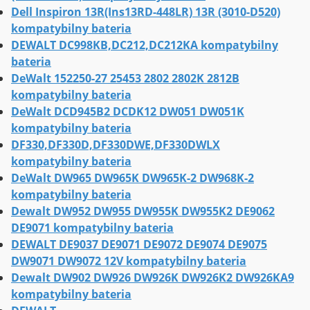
Dell Inspiron 13R(Ins13RD-448LR) 13R (3010-D520)
kompatybilny bateria
DEWALT DC998KB,DC212,DC212KA kompatybilny
bateria
DeWalt 152250-27 25453 2802 2802K 2812B
kompatybilny bateria
DeWalt DCD945B2 DCDK12 DW051 DW051K
kompatybilny bateria
DF330,DF330D,DF330DWE,DF330DWLX
kompatybilny bateria
DeWalt DW965 DW965K DW965K-2 DW968K-2
kompatybilny bateria
Dewalt DW952 DW955 DW955K DW955K2 DE9062
DE9071 kompatybilny bateria
DEWALT DE9037 DE9071 DE9072 DE9074 DE9075
DW9071 DW9072 12V kompatybilny bateria
Dewalt DW902 DW926 DW926K DW926K2 DW926KA9
kompatybilny bateria