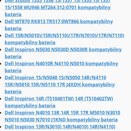
Dell Studio 1535 1536 15/1537 15/1555 15/1557
15/1558 WU946 MT264 312-0701 kompatybilny
bateria
Dell WT870 RK813 TR517 0WT866 kompatybilny
bateria
Dell 15R(N5010)/15R(N5110)/17R(N7010)/17R(N7110)
kompatybilny bateria
Dell Inspiron N5030 N5030D N5030R kompatybilny
bateria
Dell Inspiron N4010R N4110 N5010 kompatybilny
bateria
Dell Inspiron 15/N5040 15/N5050 14R/N4110
15R/N5010 15R/N5110 17R J4XDH kompatybilny
bateria
Dell Inspiron 14R (T510401TW) 14R (T510402TW)
kompatybilny bateria
Dell Inspiron N4010 13R 14R 15R 17R M5010 N3010
N5010 N5030 N7010 J1KND kompatybilny bateria
Dell Inspiron 13R(N3010) 14R(N4010) 14R(N4110)