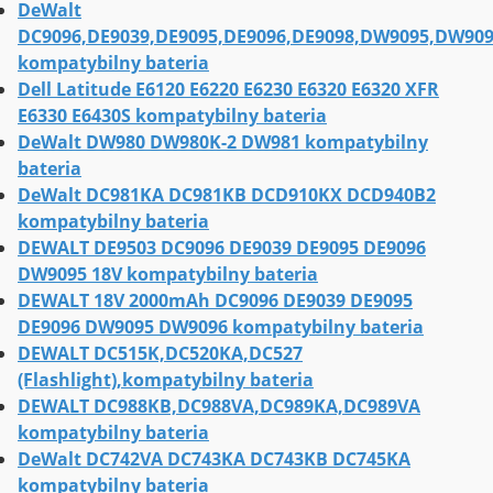
DeWalt
DC9096,DE9039,DE9095,DE9096,DE9098,DW9095,DW90
kompatybilny bateria
Dell Latitude E6120 E6220 E6230 E6320 E6320 XFR
E6330 E6430S kompatybilny bateria
DeWalt DW980 DW980K-2 DW981 kompatybilny
bateria
DeWalt DC981KA DC981KB DCD910KX DCD940B2
kompatybilny bateria
DEWALT DE9503 DC9096 DE9039 DE9095 DE9096
DW9095 18V kompatybilny bateria
DEWALT 18V 2000mAh DC9096 DE9039 DE9095
DE9096 DW9095 DW9096 kompatybilny bateria
DEWALT DC515K,DC520KA,DC527
(Flashlight),kompatybilny bateria
DEWALT DC988KB,DC988VA,DC989KA,DC989VA
kompatybilny bateria
DeWalt DC742VA DC743KA DC743KB DC745KA
kompatybilny bateria