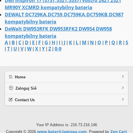
Dell Inspiron 17 (3737,5521,5537) Vostro 2421 2521
MR90Y XCMRD kompatybilny bateria
DEWALT DC729KA,DC759,DC759KA,DC759KB,DC987
kompatybilny bateria
DeWalt DW953RFK DW953RFK2 DW954 DW958
kompatybilny bateria
A
B
C
D
E
F
G
H
I
J
K
L
M
N
O
P
Q
R
S
|
|
|
|
|
|
|
|
|
|
|
|
|
|
|
|
|
|
T
U
V
W
X
Y
Z
0-9
|
|
|
|
|
|
|
|
Home
Zaloguj Siê
Contact Us
Your IP Address is: 216.73.216.146
www.baterii-laptopa.com
Zen Cart
Copyright © 2026
. Powered by