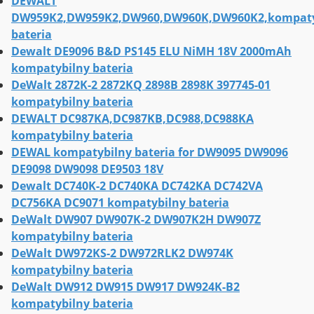
DEWALT
DW959K2,DW959K2,DW960,DW960K,DW960K2,kompaty
bateria
Dewalt DE9096 B&D PS145 ELU NiMH 18V 2000mAh
kompatybilny bateria
DeWalt 2872K-2 2872KQ 2898B 2898K 397745-01
kompatybilny bateria
DEWALT DC987KA,DC987KB,DC988,DC988KA
kompatybilny bateria
DEWAL kompatybilny bateria for DW9095 DW9096
DE9098 DW9098 DE9503 18V
Dewalt DC740K-2 DC740KA DC742KA DC742VA
DC756KA DC9071 kompatybilny bateria
DeWalt DW907 DW907K-2 DW907K2H DW907Z
kompatybilny bateria
DeWalt DW972KS-2 DW972RLK2 DW974K
kompatybilny bateria
DeWalt DW912 DW915 DW917 DW924K-B2
kompatybilny bateria