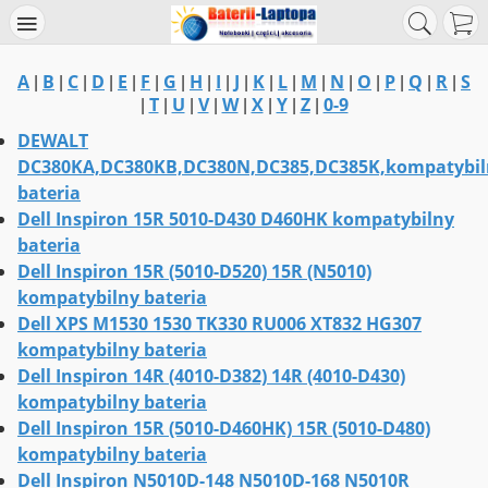
A
B
C
D
E
F
G
H
I
J
K
L
M
N
O
P
Q
R
S
|
|
|
|
|
|
|
|
|
|
|
|
|
|
|
|
|
|
T
U
V
W
X
Y
Z
0-9
|
|
|
|
|
|
|
|
DEWALT
DC380KA,DC380KB,DC380N,DC385,DC385K,kompatybil
bateria
Dell Inspiron 15R 5010-D430 D460HK kompatybilny
bateria
Dell Inspiron 15R (5010-D520) 15R (N5010)
kompatybilny bateria
Dell XPS M1530 1530 TK330 RU006 XT832 HG307
kompatybilny bateria
Dell Inspiron 14R (4010-D382) 14R (4010-D430)
kompatybilny bateria
Dell Inspiron 15R (5010-D460HK) 15R (5010-D480)
kompatybilny bateria
Dell Inspiron N5010D-148 N5010D-168 N5010R