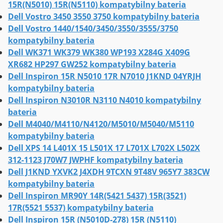
15R(N5010) 15R(N5110) kompatybilny bateria
Dell Vostro 3450 3550 3750 kompatybilny bateria
Dell Vostro 1440/1540/3450/3550/3555/3750
kompatybilny bateria
Dell WK371 WK379 WK380 WP193 X284G X409G
XR682 HP297 GW252 kompatybilny bateria
Dell Inspiron 15R N5010 17R N7010 J1KND 04YRJH
kompatybilny bateria
Dell Inspiron N3010R N3110 N4010 kompatybilny
bateria
Dell M4040/M4110/N4120/M5010/M5040/M5110
kompatybilny bateria
Dell XPS 14 L401X 15 L501X 17 L701X L702X L502X
312-1123 J70W7 JWPHF kompatybilny bateria
Dell J1KND YXVK2 J4XDH 9TCXN 9T48V 965Y7 383CW
kompatybilny bateria
Dell Inspiron MR90Y 14R(5421 5437) 15R(3521)
17R(5521 5537) kompatybilny bateria
Dell Inspiron 15R (N5010D-278) 15R (N5110)