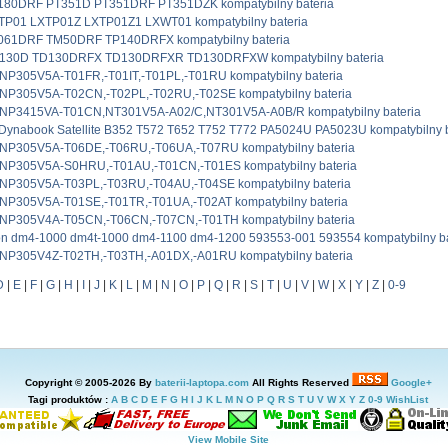
J180DRF PT351D PT351DRF PT351DZK kompatybilny bateria
XTP01 LXTP01Z LXTP01Z1 LXWT01 kompatybilny bateria
L061DRF TM50DRF TP140DRFX kompatybilny bateria
D130D TD130DRFX TD130DRFXR TD130DRFXW kompatybilny bateria
NP305V5A-T01FR,-T01IT,-T01PL,-T01RU kompatybilny bateria
NP305V5A-T02CN,-T02PL,-T02RU,-T02SE kompatybilny bateria
NP3415VA-T01CN,NT301V5A-A02/C,NT301V5A-A0B/R kompatybilny bateria
ynabook Satellite B352 T572 T652 T752 T772 PA5024U PA5023U kompatybilny b
NP305V5A-T06DE,-T06RU,-T06UA,-T07RU kompatybilny bateria
NP305V5A-S0HRU,-T01AU,-T01CN,-T01ES kompatybilny bateria
NP305V5A-T03PL,-T03RU,-T04AU,-T04SE kompatybilny bateria
NP305V5A-T01SE,-T01TR,-T01UA,-T02AT kompatybilny bateria
NP305V4A-T05CN,-T06CN,-T07CN,-T01TH kompatybilny bateria
on dm4-1000 dm4t-1000 dm4-1100 dm4-1200 593553-001 593554 kompatybilny ba
NP305V4Z-T02TH,-T03TH,-A01DX,-A01RU kompatybilny bateria
D
|
E
|
F
|
G
|
H
|
I
|
J
|
K
|
L
|
M
|
N
|
O
|
P
|
Q
|
R
|
S
|
T
|
U
|
V
|
W
|
X
|
Y
|
Z
|
0-9
Copyright © 2005-2026 By
baterii-laptopa.com
All Rights Reserved
Google+
Tagi produktów
:
A
B
C
D
E
F
G
H
I
J
K
L
M
N
O
P
Q
R
S
T
U
V
W
X
Y
Z
0-9
WishList
View Mobile Site