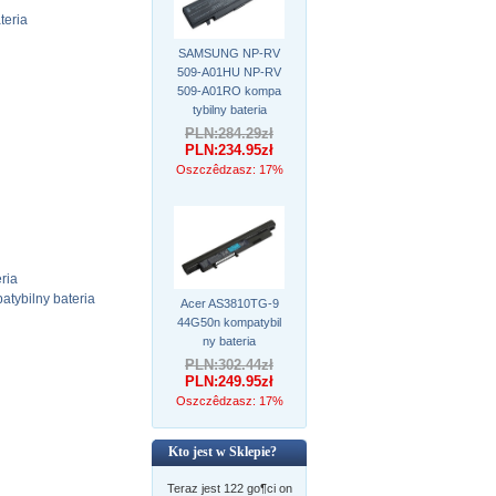
teria
SAMSUNG NP-RV
509-A01HU NP-RV
509-A01RO kompa
tybilny bateria
PLN:284.29zł
PLN:234.95zł
Oszczêdzasz: 17%
ria
tybilny bateria
Acer AS3810TG-9
44G50n kompatybil
ny bateria
PLN:302.44zł
PLN:249.95zł
Oszczêdzasz: 17%
Kto jest w Sklepie?
Teraz jest 122 go¶ci on