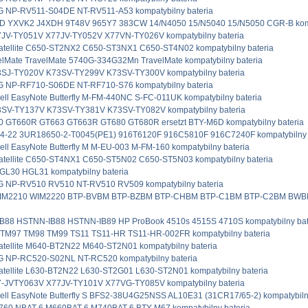
NP-RV511-S04DE NT-RV511-A53 kompatybilny bateria
ND YXVK2 J4XDH 9T48V 965Y7 383CW 14/N4050 15/N5040 15/N5050 CGR-B kompa
JV-TY051V X77JV-TY052V X77VN-TY026V kompatybilny bateria
atellite C650-ST2NX2 C650-ST3NX1 C650-ST4N02 kompatybilny bateria
elMate TravelMate 5740G-334G32Mn TravelMate kompatybilny bateria
SJ-TY020V K73SV-TY299V K73SV-TY300V kompatybilny bateria
NP-RF710-S06DE NT-RF710-S76 kompatybilny bateria
ell EasyNote Butterfly M-FM-440NC S-FC-011UK kompatybilny bateria
SV-TY137V K73SV-TY381V K73SV-TY082V kompatybilny bateria
0 GT660R GT663 GT663R GT680 GT680R ersetzt BTY-M6D kompatybilny bateria
4-22 3UR18650-2-T0045(PE1) 916T6120F 916C5810F 916C7240F kompatybilny 
ell EasyNote Butterfly M M-EU-003 M-FM-160 kompatybilny bateria
atellite C650-ST4NX1 C650-ST5N02 C650-ST5N03 kompatybilny bateria
GL30 HGL31 kompatybilny bateria
NP-RV510 RV510 NT-RV510 RV509 kompatybilny bateria
IM2210 WIM2220 BTP-BVBM BTP-BZBM BTP-CHBM BTP-C1BM BTP-C2BM BWBM k
88 HSTNN-IB88 HSTNN-IB89 HP ProBook 4510s 4515S 4710S kompatybilny bat
 TM97 TM98 TM99 TS11 TS11-HR TS11-HR-002FR kompatybilny bateria
atellite M640-BT2N22 M640-ST2N01 kompatybilny bateria
NP-RC520-S02NL NT-RC520 kompatybilny bateria
atellite L630-BT2N22 L630-ST2G01 L630-ST2N01 kompatybilny bateria
-JVTY063V X77JV-TY101V X77VG-TY085V kompatybilny bateria
ell EasyNote Butterfly S BFS2-38U4G25NSS AL10E31 (31CR17/65-2) kompatybilny