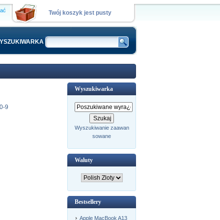
wać
Twój koszyk jest pusty
YSZUKIWARKA
Wyszukiwarka
0-9
Wyszukiwanie zaawan
sowane
Waluty
Bestsellery
Apple MacBook A13