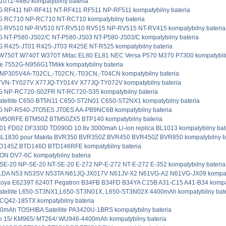
10TZ-4880 kompatybilny bateria
RF411 NP-RF411 NT-RF411 RF511 NP-RF511 kompatybilny bateria
RC710 NP-RC710 NT-RC710 kompatybilny bateria
RV510 NP-RV510 NT-RV510 RV515 NP-RV515 NT-RV415 kompatybilny bateria
NT-P580-JS02/C NT-P580-JS03 NT-P580-JS03/C kompatybilny bateria
R425-JT01 R425-JT03 R425E NT-R525 kompatybilny bateria
W750T W740T W370T Mitac EL80 EL81 NEC Versa P570 M370 P7300 kompatybiln
re 7552G-N956G1TMikk kompatybilny bateria
NP305V4A-T02CL,-T02CN,-T03CN,-T04CN kompatybilny bateria
VN-TY027V X77JQ-TY014V X77JQ-TY072V kompatybilny bateria
NP-RC720-S02FR NT-RC720-S35 kompatybilny bateria
atellite C650-BT5N11 C650-ST2N01 C650-ST2NX1 kompatybilny bateria
NP-R540-JTO5ES JT0ES AA-PB9NC6B kompatybilny bateria
TM50RFE BTM50Z BTM50ZX5 BTP140 kompatybilny bateria
01 FD02 DF330D TD090D 10.8v 3000mah Li-ion replica BL1013 kompatybilny bat
BL1830 pour Makita BVR350 BVR350Z BVR450 BVR450Z BVR850 kompatybilny ba
TD145Z BTD146D BTD146RFE kompatybilny bateria
ON DV7-6C kompatybilny bateria
E-20 NP-SE-20 NT-SE-20 E-272 NP-E-272 NT-E-272 E-352 kompatybilny bateria
DA N53 N53SV N53TA N61JQ-JX017V N61JV-X2 N61VG-A2 N61VG-JX09 kompatyb
koya E6239T 6240T Pegatron B34FB B34FD B34YA C15B A31-C15 A41-B34 kompat
atellite L650-ST3NX1,L650-ST3N01X, L650-ST3N02X 4400mAh kompatybilny bate
CQ42-185TX kompatybilny bateria
0mAh TOSHIBA Satellite PA3420U-1BRS kompatybilny bateria
io 15/ KM965/ MT264/ WU946-4400mAh kompatybilny bateria