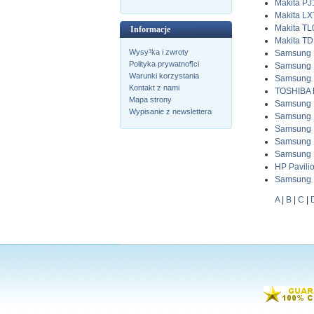
Makita P
Makita L
Makita T
Informacje
Makita T
Wysy³ka i zwroty
Samsung 
Polityka prywatno¶ci
Samsung 
Warunki korzystania
Samsung 
Kontakt z nami
TOSHIBA D
Mapa strony
Samsung 
Wypisanie z newslettera
Samsung 
Samsung 
Samsung 
Samsung 
HP Pavili
Samsung 
A
|
B
|
C
|