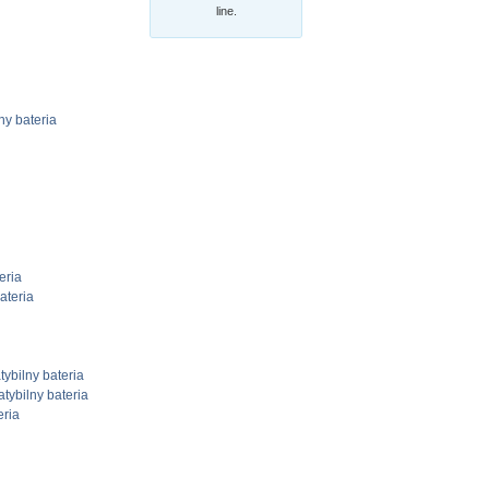
line.
y bateria
eria
teria
ilny bateria
ybilny bateria
ria