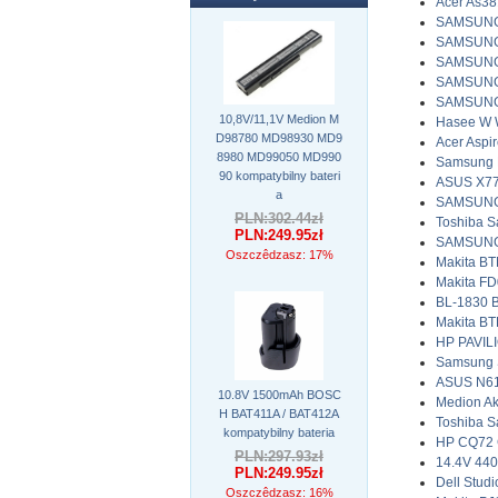
Acer As38
SAMSUNG 
SAMSUNG 
SAMSUNG 
SAMSUNG 
SAMSUNG 
10,8V/11,1V Medion M
Hasee W 
D98780 MD98930 MD9
Acer Aspi
8980 MD99050 MD990
Samsung 
90 kompatybilny bateri
ASUS X77
a
SAMSUNG 
PLN:302.44zł
Toshiba S
PLN:249.95zł
SAMSUNG 
Oszczêdzasz: 17%
Makita B
Makita FD
BL-1830 
Makita B
HP PAVILI
Samsung S
ASUS N61
10.8V 1500mAh BOSC
Medion A
H BAT411A / BAT412A
Toshiba S
kompatybilny bateria
HP CQ72 
PLN:297.93zł
14.4V 440
PLN:249.95zł
Dell Stud
Oszczêdzasz: 16%