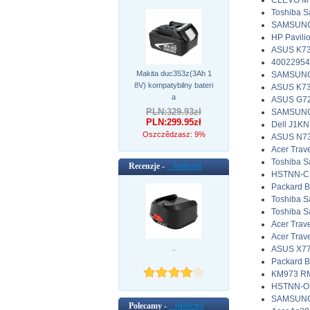
CLEVO M7
Toshiba 
SAMSUNG 
HP Pavili
ASUS K73
40022954(
Makita duc353z(3Ah 1
SAMSUNG 
8V) kompatybilny bateri
ASUS K73
a
ASUS G72
PLN:329.93zł
SAMSUNG 
PLN:299.95zł
Dell J1K
Oszczêdzasz: 9%
ASUS N73
Acer Trav
Toshiba S
Recenzje -
[wiêcej]
HSTNN-CB
Packard B
Toshiba S
Toshiba S
Acer Trav
Acer Trav
..
ASUS X77
Packard B
KM973 RM7
HSTNN-OB
SAMSUNG 
Polecamy -
[wiêcej]