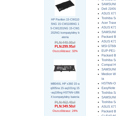
SAMSUNG 
Dell J1K
ASUS X77
Toshiba S
HP Pavilion 15-CW110
Acer Trav
5NG 15-CW1106NG 1
ASUS K73
5-CW1201NG 15-CW1
SAMSUNG 
202NG kompatybilny b
Packard B
ateria
ASUS K73
PLN:440.00zł
MSI GT66
PLN:299.95zł
EUP-PE1-
Oszczêdzasz: 32%
Packard B
Toshiba S
Compal H
SAMSUNG 
Medion W
ia
HSTNN-OB
MB04XL HP x360 15-a
EasyNote
q005na 15-aq101ng 15
-aq106ng HSTNN-UB6
Toshiba S
X kompatybilny bateria
SAMSUNG 
Toshiba S
PLN:462.40zł
PLN:349.50zł
ASUS X77
Oszczêdzasz: 24%
Packard B