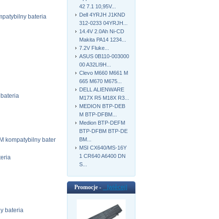
42 7.1 10,95V...
Dell 4YRJH J1KND
tybilny bateria
312-0233 04YRJH...
14.4V 2.0Ah Ni-CD
Makita PA14 1234...
7.2V Fluke...
ASUS 0B110-003000
00 A32LI9H...
Clevo M660 M661 M
665 M670 M675...
DELL ALIENWARE
bateria
M17X R5 M18X R3...
MEDION BTP-DEB
M BTP-DFBM...
Medion BTP-DEFM
BTP-DFBM BTP-DE
BM...
ompatybilny bater
MSI CX640/MS-16Y
1 CR640 A6400 DN
eria
S...
Promocje -
[wiêcej]
 bateria