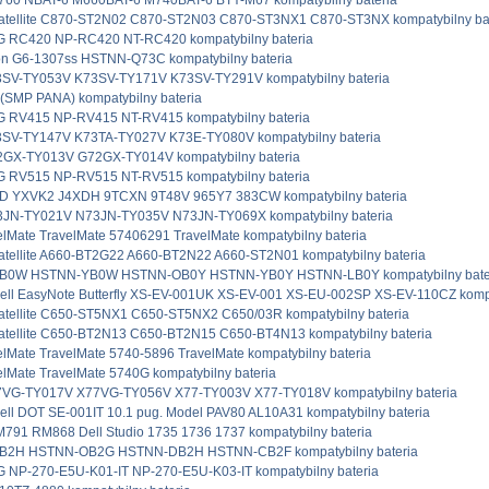
60 NBAT-6 M660BAT-6 M740BAT-6 BTY-M67 kompatybilny bateria
Satellite C870-ST2N02 C870-ST2N03 C870-ST3NX1 C870-ST3NX kompatybilny ba
RC420 NP-RC420 NT-RC420 kompatybilny bateria
on G6-1307ss HSTNN-Q73C kompatybilny bateria
SV-TY053V K73SV-TY171V K73SV-TY291V kompatybilny bateria
SMP PANA) kompatybilny bateria
RV415 NP-RV415 NT-RV415 kompatybilny bateria
SV-TY147V K73TA-TY027V K73E-TY080V kompatybilny bateria
GX-TY013V G72GX-TY014V kompatybilny bateria
RV515 NP-RV515 NT-RV515 kompatybilny bateria
ND YXVK2 J4XDH 9TCXN 9T48V 965Y7 383CW kompatybilny bateria
JN-TY021V N73JN-TY035V N73JN-TY069X kompatybilny bateria
elMate TravelMate 57406291 TravelMate kompatybilny bateria
atellite A660-BT2G22 A660-BT2N22 A660-ST2N01 kompatybilny bateria
0W HSTNN-YB0W HSTNN-OB0Y HSTNN-YB0Y HSTNN-LB0Y kompatybilny bate
ell EasyNote Butterfly XS-EV-001UK XS-EV-001 XS-EU-002SP XS-EV-110CZ kompa
atellite C650-ST5NX1 C650-ST5NX2 C650/03R kompatybilny bateria
atellite C650-BT2N13 C650-BT2N15 C650-BT4N13 kompatybilny bateria
elMate TravelMate 5740-5896 TravelMate kompatybilny bateria
elMate TravelMate 5740G kompatybilny bateria
VG-TY017V X77VG-TY056V X77-TY003V X77-TY018V kompatybilny bateria
ell DOT SE-001IT 10.1 pug. Model PAV80 AL10A31 kompatybilny bateria
91 RM868 Dell Studio 1735 1736 1737 kompatybilny bateria
2H HSTNN-OB2G HSTNN-DB2H HSTNN-CB2F kompatybilny bateria
NP-270-E5U-K01-IT NP-270-E5U-K03-IT kompatybilny bateria