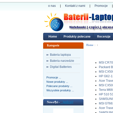
o nas
|
Kontakt z nami
|
Promocje
|
Home
Produkty polecane
Recenzje
Home
:: t
Kategorie
Bateria laptopa
Bateria narzedzie
MSI CR70
Digital Batteries
Packard B
MSI CX50
HP G62-13
Promocje ...
Acer Trav
Nowe produkty ...
MSI CX50
Polecane produkty ...
Terra M66
Wszystkie produkty ...
HP 510 5
SAMSUNG 
Nowo¶ci -
[wiêcej]
MSI GT66
Acer Trav
SAMSUNG 