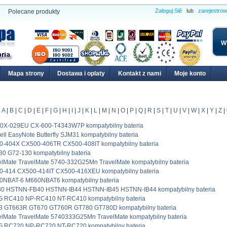
Zaloguj Siê
lub
zarejestro
Polecane produkty
W
Mapa strony
Dostawa i oplaty
Kontakt z nami
Moje konto
A
|
B
|
C
|
D
|
E
|
F
|
G
|
H
|
I
|
J
|
K
|
L
|
M
|
N
|
O
|
P
|
Q
|
R
|
S
|
T
|
U
|
V
|
W
|
X
|
Y
|
Z
|
0X-029EU CX-600-T4343W7P kompatybilny bateria
ell EasyNote Butterfly SJM31 kompatybilny bateria
0-404X CX500-406TR CX500-408IT kompatybilny bateria
0 G72-130 kompatybilny bateria
elMate TravelMate 5740-332G25Mn TravelMate kompatybilny bateria
0-414 CX500-414IT CX500-416XEU kompatybilny bateria
0NBAT-6 M660NBAT6 kompatybilny bateria
30 HSTNN-FB40 HSTNN-IB44 HSTNN-IB45 HSTNN-IB44 kompatybilny bateria
RC410 NP-RC410 NT-RC410 kompatybilny bateria
3 GT663R GT670 GT760R GT780 GT780D kompatybilny bateria
elMate TravelMate 5740333G25Mn TravelMate kompatybilny bateria
RC720 NP-RC720 NT-RC720 kompatybilny bateria