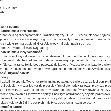
x 50 x 21 mm
mAh
V
awane pytania
bateria miała inne napięcie
e napięcia są rzeczą normalną. Różnica między 11.1V i 10.8V nie stanowi najmni
ające z rodzaju zastosowanych ogniw i nie mają wpływu na poprawne działanie bater
u są większe - na przykład kilka Volt, wtedy najlepiej napisz do nas.
 pomożemy dobrać właściwą baterię.
 bateria miała inną pojemność
arametrem, który odpowiada za czas działania laptopa na baterii. Im większa jest p
r będzie działał bez ładowania. Baterie o większej pojemności i liczbie ogniw -po
ty. Nie oznacza to, że nie będą pasować do laptopa. Możesz wybrać baterię o więk
wno będzie działała poprawnie. Używając takiej baterii nie można oczywiście uszko
ronić i używać baterie
fakcji
ej aukcji nie spełnia Twoich oczekiwań, lub po zakupie stwierdzisz, że jest gorszy ni
ot i pokryjemy wszystkie koszty przesyłek (zwrot pieniędzy za towar, pierwszą prze
ą do kwoty 10 zł). Warunkiem jest, aby towar nie nosił śladów użytkowania. Należy
kodzić opakowania i sprawdzać sprzęt z należytą ostrożnością, aby nie pozostawi
nie zwrotu towaru w ramach gwarancji satysfakcji należy zgłosić do 3 dni roboczy
w ciągu kolejnych 2 dni roboczych należy odesłać towar listem poleconym.
emności baterii