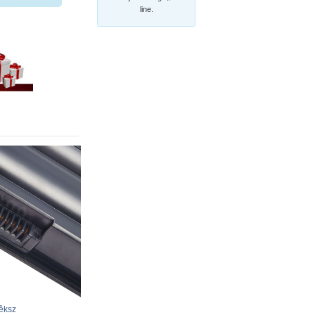
line.
êksz