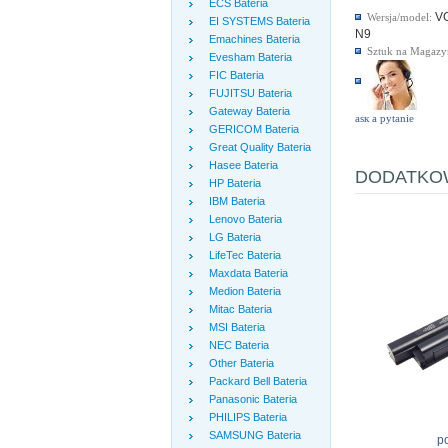
ECS Bateria
V
Wersja/model:
EI SYSTEMS Bateria
N9
Emachines Bateria
Sztuk na Magazy
Evesham Bateria
FIC Bateria
FUJITSU Bateria
Gateway Bateria
аsк а pytanie
GERICOM Bateria
Great Quality Bateria
Hasee Bateria
DODATKOW
HP Bateria
IBM Bateria
Lenovo Bateria
LG Bateria
LifeTec Bateria
Maxdata Bateria
Medion Bateria
Mitac Bateria
MSI Bateria
NEC Bateria
Other Bateria
Packard Bell Bateria
Panasonic Bateria
PHILIPS Bateria
SAMSUNG Bateria
p