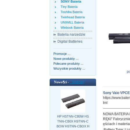
SONY Bateria
Tiny Bateria
Toshiba Bateria
Twinhead Bateria
UNIWILL Bateria
Winbook Bateria
Bateria narzedzie
Digital Batteries
Promocje ...
Nowe produkty ...
Polecane produkty ...
Wszystkie produkty ...
p
Nowo¶ci -
[wiêcej]
Sony Vaio VPC
https://www.bat
tml
NOWA BATERIA
HP HSTNN-CB0W HS
RĘKI" Fabrycznie
TNN-CB0X HSTNN-C
ęściach i materi
BOW HSTNN-CBOX H
Battery Type: Li-