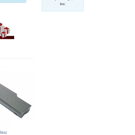
line.
êksz