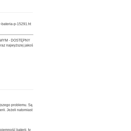
-bateria-p-15291.ht
WYM - DOSTĘPNY
raz najwyższej jakoś
ejszego problemu. Są
ii. Jeżeli natomiast
ojemność baterii, ty