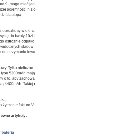
nad 9- mogą mieć jed
szej pojemności niż o
dzić laptopa.
ż opisaliśmy w oferci
syłkę do kwoty 10zł i
 go ostrożnie odpako
ć widocznych śladów
ch od otrzymania towa
wy. Tylko nieliczne
ie typu 5200mAh mają
my o to, aby zachowa
ią 4400mAh. Takiej r
bką.
 życzenie faktura V
ewne artykuły:
 bateria