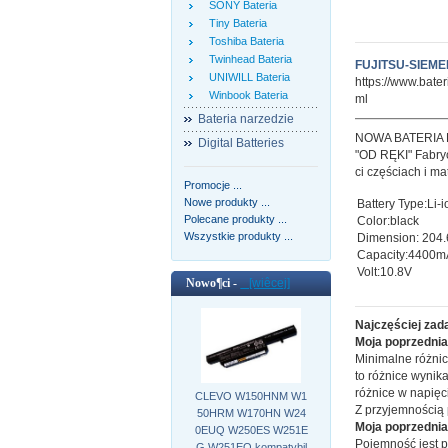
SONY Bateria
Tiny Bateria
Toshiba Bateria
Twinhead Bateria
FUJITSU-SIEMEN
UNIWILL Bateria
https://www.bate
Winbook Bateria
ml
Bateria narzedzie
NOWA BATERIA
Digital Batteries
"OD RĘKI" Fabryc
ci częściach i ma
Promocje ...
Nowe produkty ...
Battery Type:Li-i
Polecane produkty ...
Color:black
Wszystkie produkty ...
Dimension: 204
Capacity:4400
Volt:10.8V
Nowo¶ci -
[wiêcej]
Najczęściej zad
Moja poprzednia 
Minimalne różnic
to różnice wynik
różnice w napięci
CLEVO W150HNM W1
Z przyjemnością
50HRM W170HN W24
Moja poprzednia
0EUQ W250ES W251E
Pojemność jest p
G W251EQ kompatybil