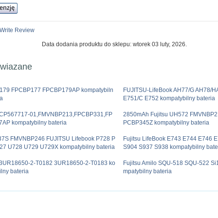
Write Review
Data dodania produktu do sklepu: wtorek 03 luty, 2026.
owiazane
179 FPCBP177 FPCBP179AP kompatybiln
FUJITSU-LifeBook AH77/G AH78/H
ia
E751/C E752 kompatybilny bateria
u CP567717-01,FMVNBP213,FPCBP331,FP
2850mAh Fujitsu UH572 FMVNBP2
AP kompatybilny bateria
PCBP345Z kompatybilny bateria
7S FMVNBP246 FUJITSU Lifebook P728 P
Fujitsu LifeBook E743 E744 E746 
27 U728 U729 U729X kompatybilny bateria
S904 S937 S938 kompatybilny bate
u 3UR18650-2-T0182 3UR18650-2-T0183 ko
Fujitsu Amilo SQU-518 SQU-522 S
lny bateria
mpatybilny bateria