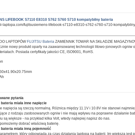
S LIFEBOOK S7110 E8310 S762 S760 S710 kompatybilny bateria
rii-laptopa.com/fujitsusiemens-lifebook-s7110-e8310-s762-s760-s710-kompatybilny
 DO LAPTOPÓW
FUJITSU Bateria
ZAMIENNIK TOWAR NA SKŁADZIE MAGAZYNO
znie nowy produkt oparty na zaawansowanej technologii litowo-jonowych ogniw o
teriałach. Posiada certyfikaty jakości CE, ISO9001, RoHS.
on
.60x41.90x20.75mm
mAh
awane pytania
bateria miała inne napięcie
e napięcia są rzeczą normalną. Różnica między 11.1V i 10.8V nie stanowi najmni
ające z rodzaju zastosowanych ogniw i nie mają wpływu na poprawne działanie bater
u są większe - na przykład kilka Volt, wtedy najlepiej napisz do nas.
 pomożemy dobrać właściwą baterię.
 bateria miała inną pojemność
arametrem, który odpowiada za czas działania laptopa na baterii. Im większa jest p