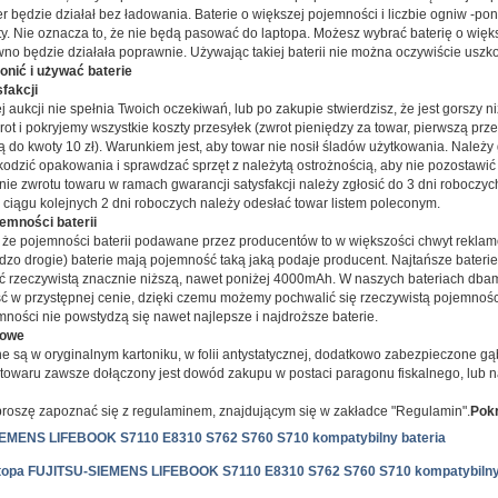
r będzie działał bez ładowania. Baterie o większej pojemności i liczbie ogniw -po
ty. Nie oznacza to, że nie będą pasować do laptopa. Możesz wybrać baterię o więk
wno będzie działała poprawnie. Używając takiej baterii nie można oczywiście uszko
ronić i używać baterie
fakcji
ej aukcji nie spełnia Twoich oczekiwań, lub po zakupie stwierdzisz, że jest gorszy ni
ot i pokryjemy wszystkie koszty przesyłek (zwrot pieniędzy za towar, pierwszą prze
ą do kwoty 10 zł). Warunkiem jest, aby towar nie nosił śladów użytkowania. Należy
kodzić opakowania i sprawdzać sprzęt z należytą ostrożnością, aby nie pozostawi
nie zwrotu towaru w ramach gwarancji satysfakcji należy zgłosić do 3 dni roboczy
w ciągu kolejnych 2 dni roboczych należy odesłać towar listem poleconym.
emności baterii
 że pojemności baterii podawane przez producentów to w większości chwyt reklamo
ardzo drogie) baterie mają pojemność taką jaką podaje producent. Najtańsze bater
ć rzeczywistą znacznie niższą, nawet poniżej 4000mAh. W naszych bateriach dba
ść w przystępnej cenie, dzięki czemu możemy pochwalić się rzeczywistą pojemnośc
mności nie powstydzą się nawet najlepsze i najdroższe baterie.
cowe
e są w oryginalnym kartoniku, w folii antystatycznej, dodatkowo zabezpieczone gą
owaru zawsze dołączony jest dowód zakupu w postaci paragonu fiskalnego, lub na
roszę zapoznać się z regulaminem, znajdującym się w zakładce "Regulamin".
Pokr
IEMENS LIFEBOOK S7110 E8310 S762 S760 S710 kompatybilny bateria
laptopa FUJITSU-SIEMENS LIFEBOOK S7110 E8310 S762 S760 S710 kompatybilny