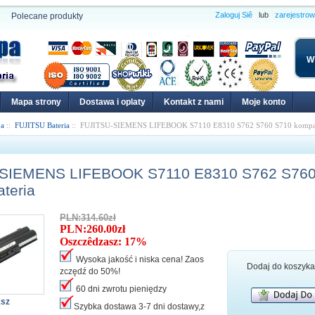
Zaloguj Siê
lub
zarejestro
Polecane produkty
W
Mapa strony
Dostawa i oplaty
Kontakt z nami
Moje konto
pa
::
FUJITSU Bateria
:: FUJITSU-SIEMENS LIFEBOOK S7110 E8310 S762 S760 S710 kompaty
SIEMENS LIFEBOOK S7110 E8310 S762 S760
ateria
PLN:314.60zł
PLN:260.00zł
Oszczêdzasz: 17%
Wysoka jakość i niska cena! Zaos
Dodaj do koszyk
zczędź do 50%!
60 dni zwrotu pieniędzy
ksz
Szybka dostawa 3-7 dni dostawy,z