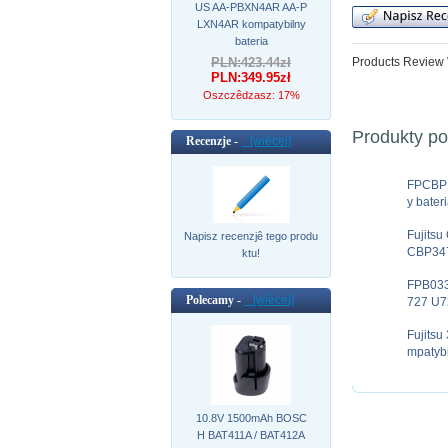
US AA-PBXN4AR AA-P
LXN4AR kompatybilny
bateria
PLN:423.44zł
Products Review
PLN:349.95zł
Oszczêdzasz: 17%
Produkty p
Recenzje -
[wiêcej]
FPCBP
y bater
Fujits
Napisz recenzjê tego produ
CBP347
ktu!
FPB033
Polecamy -
[wiêcej]
727 U7
Fujits
mpatybi
10.8V 1500mAh BOSC
H BAT411A / BAT412A