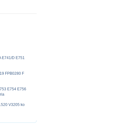
A E741/D E751
19 FPB0280 F
E753 E754 E756
ria
i1520 V3205 ko