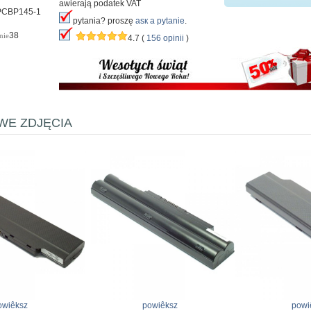
awierają podatek VAT
PCBP145-1
pytania? proszę
аsк а pytanie
.
38
nie
4.7 (
156 opinii
)
E ZDJĘCIA
owiêksz
powiêksz
powi