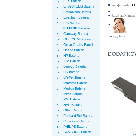
ECS Bateria
F
Wersja/model:
EI SYSTEMS Bateria
1
Emachines Bateria
Sztuk na Magazy
Evesham Bateria
FIC Bateria
FUJITSU Bateria
Gateway Bateria
аsк а pytanie
GERICOM Bateria
Great Quality Bateria
Hasee Bateria
DODATKOW
HP Bateria
IBM Bateria
Lenovo Bateria
LG Bateria
LifeTec Bateria
Maxdata Bateria
Medion Bateria
Mitac Bateria
MSI Bateria
NEC Bateria
Other Bateria
Packard Bell Bateria
Panasonic Bateria
PHILIPS Bateria
SAMSUNG Bateria
p