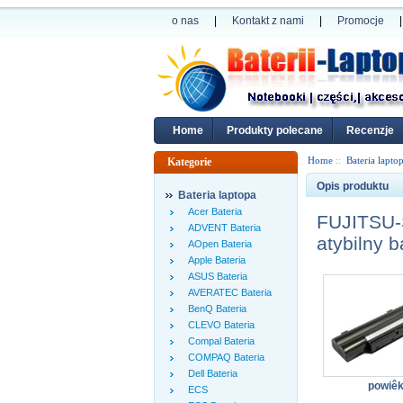
o nas
|
Kontakt z nami
|
Promocje
|
Home
Produkty polecane
Recenzje
Home
::
Bateria lapto
Kategorie
Opis produktu
Bateria laptopa
Acer Bateria
FUJITSU-
ADVENT Bateria
atybilny b
AOpen Bateria
Apple Bateria
ASUS Bateria
AVERATEC Bateria
BenQ Bateria
CLEVO Bateria
Compal Bateria
COMPAQ Bateria
Dell Bateria
powiê
ECS