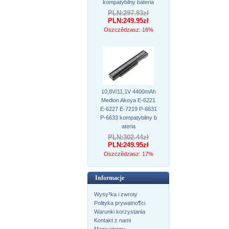
kompatybilny bateria
PLN:297.93zł
PLN:249.95zł
Oszczêdzasz: 16%
10,8V/11,1V 4400mAh
Medion Akoya E-6221
E-6227 E-7219 P-6631
P-6633 kompatybilny b
ateria
PLN:302.44zł
PLN:249.95zł
Oszczêdzasz: 17%
Informacje
Wysy³ka i zwroty
Polityka prywatno¶ci
Warunki korzystania
Kontakt z nami