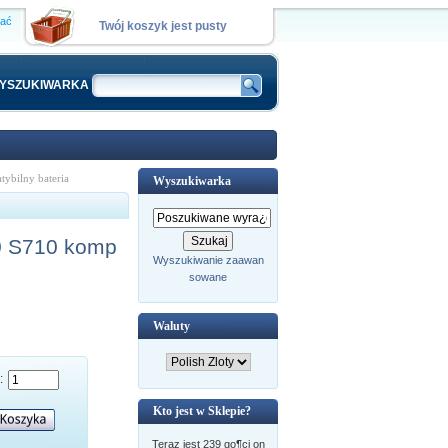
wać
Twój koszyk jest pusty
YSZUKIWARKA
bilny bateria
Wyszukiwarka
 S710 komp
Wyszukiwanie zaawan
sowane
Waluty
a:
Kto jest w Sklepie?
Teraz jest 239 go¶ci on