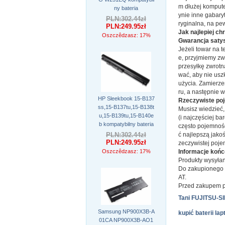
m dłużej kompute
ny bateria
ynie inne gabary
PLN:302.44zł
ryginalna, na pe
PLN:249.95zł
Jak najlepiej ch
Oszczêdzasz: 17%
Gwarancja satys
Jeżeli towar na t
e, przyjmiemy zwr
przesyłkę zwrotn
wać, aby nie usz
użycia. Zamierze
ru, a następnie 
HP Sleekbook 15-B137
Rzeczywiste poj
ss,15-B137tu,15-B138t
Musisz wiedzieć,
u,15-B139tu,15-B140e
(i najczęściej b
b kompatybilny bateria
często pojemnoś
PLN:302.44zł
ć najlepszą jako
PLN:249.95zł
zeczywistej poje
Oszczêdzasz: 17%
Informacje koń
Produkty wysyłan
Do zakupionego t
AT.
Przed zakupem p
Tani FUJITSU-S
Samsung NP900X3B-A
kupić baterii 
01CA NP900X3B-AO1