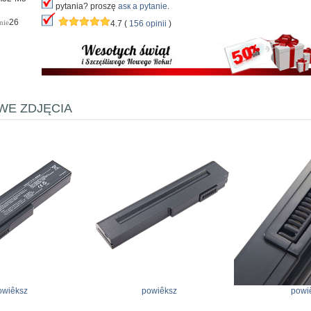
pytania? proszę
аsк а pytanie
.
26
nie
4.7 (
156 opinii
)
E ZDJĘCIA
owiêksz
powiêksz
powi