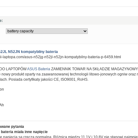
e:
JL N52JN kompatybilny bateria
rii-laptopa.com/asus-n52jg-n52jl-n52jn-kompatybilny-bateria-p-6459.html
 DO LAPTOPÓW
ASUS Bateria
ZAMIENNIK TOWAR NA SKŁADZIE MAGAZYNOWY
 nowy produkt oparty na zaawansowanej technologii litowo-jonowych ogniw oraz n
ałach. Posiada certyfikaty jakości CE, ISO9001, RoHS.
ion
mAh
awane pytania
bateria miała inne napięcie
e napięcia są rzeczą normalną. Różnica między 11.1V i 10.8V nie stanowi najmni