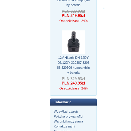
ny bateria
PLN:329.93zł
PLN:249.95zł
Oszczêdzasz: 24%
12V Hitachi DN 12DY
DN12DY 320387 3203
88 320606 kompatybiln
y bateria
PLN:329.93zł
PLN:249.95zł
Oszczêdzasz: 24%
Informacje
Wysy³ka i zwroty
Polityka prywatno¶ci
Warunki korzystania
Kontakt z nami