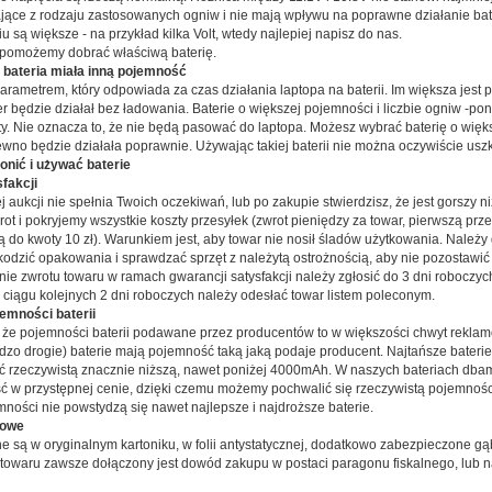
ające z rodzaju zastosowanych ogniw i nie mają wpływu na poprawne działanie bater
u są większe - na przykład kilka Volt, wtedy najlepiej napisz do nas.
 pomożemy dobrać właściwą baterię.
 bateria miała inną pojemność
arametrem, który odpowiada za czas działania laptopa na baterii. Im większa jest p
r będzie działał bez ładowania. Baterie o większej pojemności i liczbie ogniw -po
ty. Nie oznacza to, że nie będą pasować do laptopa. Możesz wybrać baterię o więk
ewno będzie działała poprawnie. Używając takiej baterii nie można oczywiście uszk
ronić i używać baterie
fakcji
ej aukcji nie spełnia Twoich oczekiwań, lub po zakupie stwierdzisz, że jest gorszy ni
ot i pokryjemy wszystkie koszty przesyłek (zwrot pieniędzy za towar, pierwszą prze
ą do kwoty 10 zł). Warunkiem jest, aby towar nie nosił śladów użytkowania. Należy
kodzić opakowania i sprawdzać sprzęt z należytą ostrożnością, aby nie pozostawi
nie zwrotu towaru w ramach gwarancji satysfakcji należy zgłosić do 3 dni roboczy
w ciągu kolejnych 2 dni roboczych należy odesłać towar listem poleconym.
emności baterii
 że pojemności baterii podawane przez producentów to w większości chwyt reklamo
ardzo drogie) baterie mają pojemność taką jaką podaje producent. Najtańsze bater
ć rzeczywistą znacznie niższą, nawet poniżej 4000mAh. W naszych bateriach dba
ść w przystępnej cenie, dzięki czemu możemy pochwalić się rzeczywistą pojemnośc
mności nie powstydzą się nawet najlepsze i najdroższe baterie.
cowe
e są w oryginalnym kartoniku, w folii antystatycznej, dodatkowo zabezpieczone gą
owaru zawsze dołączony jest dowód zakupu w postaci paragonu fiskalnego, lub na