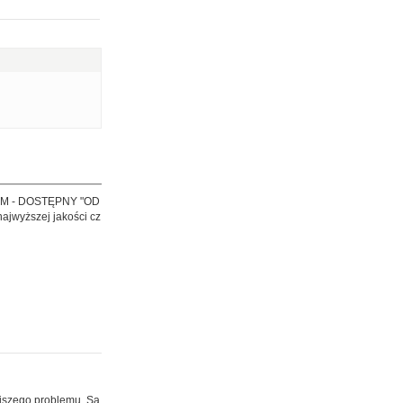
M - DOSTĘPNY "OD
ajwyższej jakości cz
ejszego problemu. Są