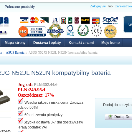
Zaloguj Siê
lub
zarejestro
Polecane produkty
W
Mapa strony
Dostawa i oplaty
Kontakt z nami
Moje konto
pa
::
ASUS Bateria
:: ASUS N52JG N52JL N52JN kompatybilny bateria
JG N52JL N52JN kompatybilny bateria
Ju¿ od:
PLN:302.44zł
PLN:249.95zł
Oszczêdzasz: 17%
Wysoka jakość i niska cena! Zaoszcz
Dodaj do koszyka
ędź do 50%!
60 dni zwrotu pieniędzy
z
Szybka dostawa 3-7 dni dostawy,zaw
ierają podatek VAT
A32-M5