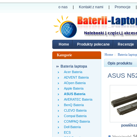
o nas
|
Kontakt z nami
|
Promocje
|
Home
Produkty polecane
Recenzje
Home
::
Bateria lapto
Kategorie
Opis produktu
Bateria laptopa
Acer Bateria
ASUS N52
ADVENT Bateria
AOpen Bateria
Apple Bateria
ASUS Bateria
AVERATEC Bateria
BenQ Bateria
CLEVO Bateria
Compal Bateria
COMPAQ Bateria
powiêks
Dell Bateria
ECS
S
Wersja/model: