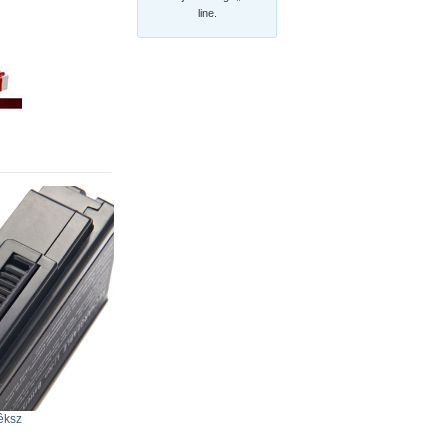
line.
êksz