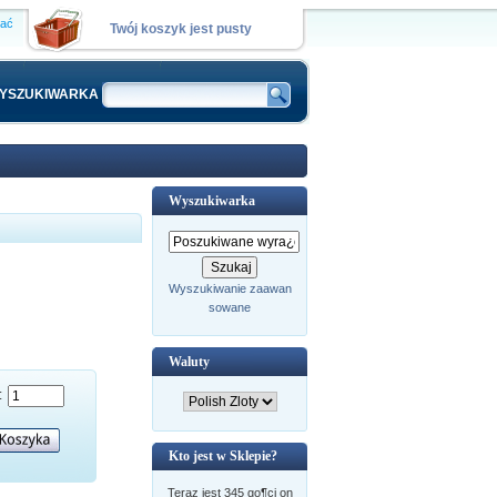
wać
Twój koszyk jest pusty
YSZUKIWARKA
Wyszukiwarka
Wyszukiwanie zaawan
sowane
Waluty
:
Kto jest w Sklepie?
Teraz jest 345 go¶ci on