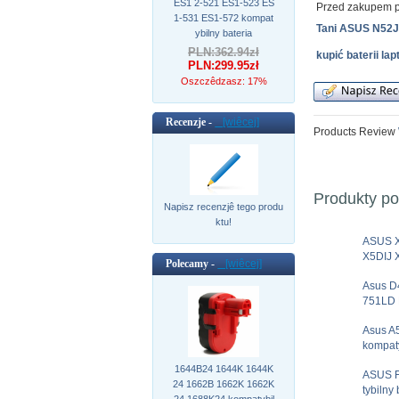
ES1 2-521 ES1-523 ES
Przed zakupem p
1-531 ES1-572 kompat
Tani ASUS N52J
ybilny bateria
PLN:362.94zł
kupić baterii l
PLN:299.95zł
Oszczêdzasz: 17%
Recenzje -
[wiêcej]
Products Review
Produkty p
Napisz recenzjê tego produ
ktu!
ASUS 
X5DIJ 
Polecamy -
[wiêcej]
Asus D
751LD 
Asus A
kompaty
1644B24 1644K 1644K
ASUS F
24 1662B 1662K 1662K
tybilny 
24 1688K24 kompatybil