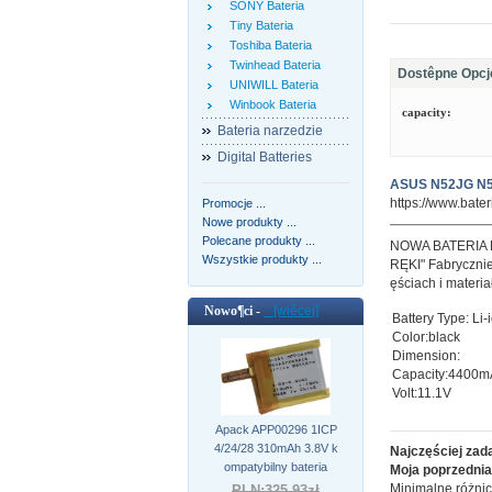
SONY Bateria
Tiny Bateria
Toshiba Bateria
Twinhead Bateria
Dostêpne Opcj
UNIWILL Bateria
Winbook Bateria
capacity:
Bateria narzedzie
Digital Batteries
ASUS N52JG N52
https://www.bate
Promocje ...
Nowe produkty ...
Polecane produkty ...
NOWA BATERIA
Wszystkie produkty ...
RĘKI" Fabrycznie
ęściach i materi
Nowo¶ci -
[wiêcej]
Battery Type: Li-
Color:black
Dimension:
Capacity:4400
Volt:11.1V
Apack APP00296 1ICP
4/24/28 310mAh 3.8V k
Najczęściej zad
ompatybilny bateria
Moja poprzednia 
Minimalne różnic
PLN:325.93zł