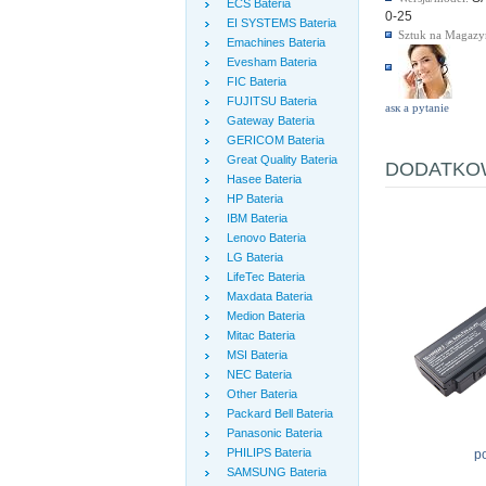
ECS Bateria
0-25
EI SYSTEMS Bateria
Sztuk na Magazy
Emachines Bateria
Evesham Bateria
FIC Bateria
FUJITSU Bateria
аsк а pytanie
Gateway Bateria
GERICOM Bateria
Great Quality Bateria
DODATKOW
Hasee Bateria
HP Bateria
IBM Bateria
Lenovo Bateria
LG Bateria
LifeTec Bateria
Maxdata Bateria
Medion Bateria
Mitac Bateria
MSI Bateria
NEC Bateria
Other Bateria
Packard Bell Bateria
Panasonic Bateria
PHILIPS Bateria
p
SAMSUNG Bateria