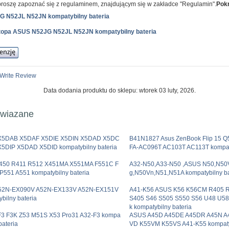
roszę zapoznać się z regulaminem, znajdującym się w zakładce "Regulamin".
Pokr
G N52JL N52JN kompatybilny bateria
aptopa ASUS N52JG N52JL N52JN kompatybilny bateria
Write Review
Data dodania produktu do sklepu: wtorek 03 luty, 2026.
owiazane
X5DAB X5DAF X5DIE X5DIN X5DAD X5DC
B41N1827 Asus ZenBook Flip 15 
X5DIP X5DAD X5DID kompatybilny bateria
FA-AC096T AC103T AC113T kompaty
450 R411 R512 X451MA X551MA F551C F
A32-N50,A33-N50 ,ASUS N50,N50
P551 A551 kompatybilny bateria
g,N50Vn,N51,N51A kompatybilny ba
52N-EX090V A52N-EX133V A52N-EX151V
A41-K56 ASUS K56 K56CM R405 
bilny bateria
S405 S46 S505 S550 S56 U48 U58
k kompatybilny bateria
3 F3K Z53 M51S X53 Pro31 A32-F3 kompa
ASUS A45D A45DE A45DR A45N A
bateria
VD K55VM K55VS A41-K55 kompatyb