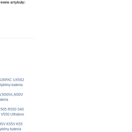
ewne artykuły:
Q526FAC UX562
bilny bateria
V,N50Vc,N50V
teria
R505 R550 S40
 V550 Ultraboo
45V K55V K55
ilny bateria