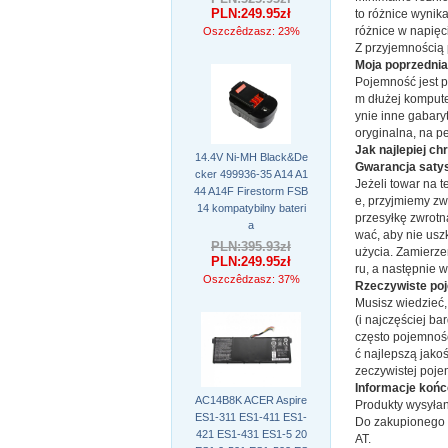
PLN:249.95zł
to różnice wynik
różnice w napięci
Oszczêdzasz: 23%
Z przyjemnością
Moja poprzednia
Pojemność jest p
m dłużej kompute
ynie inne gabary
oryginalna, na p
Jak najlepiej ch
14.4V Ni-MH Black&De
Gwarancja satys
cker 499936-35 A14 A1
Jeżeli towar na t
44 A14F Firestorm FSB
e, przyjmiemy zwr
14 kompatybilny bateri
przesyłkę zwrotn
a
wać, aby nie usz
PLN:395.93zł
użycia. Zamierze
PLN:249.95zł
ru, a następnie 
Oszczêdzasz: 37%
Rzeczywiste poj
Musisz wiedzieć,
(i najczęściej b
często pojemnoś
ć najlepszą jako
zeczywistej poje
Informacje koń
AC14B8K ACER Aspire
Produkty wysyłan
ES1-311 ES1-411 ES1-
Do zakupionego t
421 ES1-431 ES1-5 20
AT.