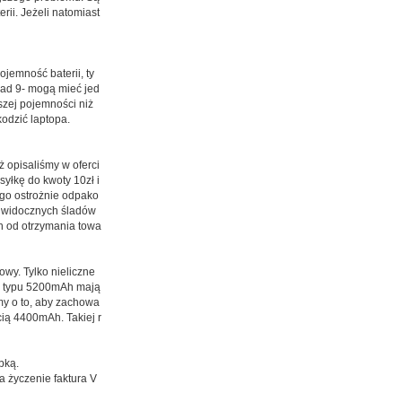
ii. Jeżeli natomiast
ojemność baterii, ty
nad 9- mogą mieć jed
szej pojemności niż
odzić laptopa.
ż opisaliśmy w oferci
syłkę do kwoty 10zł i
 go ostrożnie odpako
ć widocznych śladów
ch od otrzymania towa
wy. Tylko nieliczne
ie typu 5200mAh mają
my o to, aby zachowa
ią 4400mAh. Takiej r
bką.
 życzenie faktura V