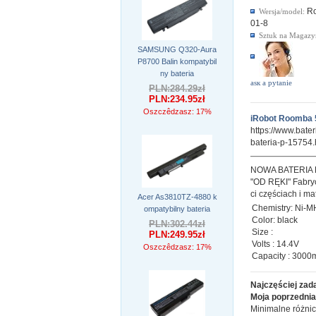
R
Wersja/model:
01-8
Sztuk na Magazy
SAMSUNG Q320-Aura
P8700 Balin kompatybil
ny bateria
аsк а pytanie
PLN:284.29zł
PLN:234.95zł
Oszczêdzasz: 17%
iRobot Roomba 5
https://www.bat
bateria-p-15754.
NOWA BATERIA
"OD RĘKI" Fabryc
ci częściach i ma
Acer As3810TZ-4880 k
Chemistry: Ni-M
ompatybilny bateria
Color: black
PLN:302.44zł
Size :
PLN:249.95zł
Volts : 14.4V
Oszczêdzasz: 17%
Capacity : 300
Najczęściej zad
Moja poprzednia 
Minimalne różnic