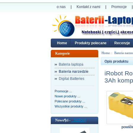
o nas
|
Kontakt z nami
|
Promocje
|
Home
Produkty polecane
Recenzje
Home
::
Bateria narze
Kategorie
Opis produktu
Bateria laptopa
Bateria narzedzie
iRobot R
Digital Batteries
3Ah kompa
Promocje ...
Nowe produkty ...
Polecane produkty ...
Wszystkie produkty ...
Nowo¶ci -
[wiêcej]
powiê