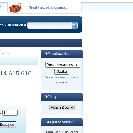
wać
Twój koszyk jest pusty
YSZUKIWARKA
bateria
Wyszukiwarka
614 615 616
Wyszukiwanie zaawan
sowane
Waluty
a:
Kto jest w Sklepie?
Teraz jest 98 go¶ci onli