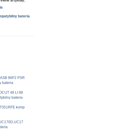
ewne artykuły:
ia
patybilny bateria
2 ASB 96P2 PSR
 bateria
OCUT 48 LI 88
ybilny bateria
PT351RFE komp
,UC170D,UC17
teria