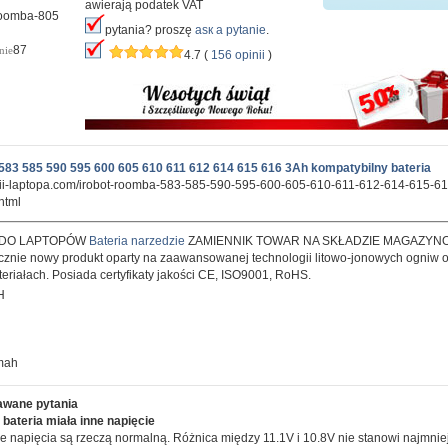
awierają podatek VAT
oomba-805
pytania? proszę
аsк а pytanie
.
87
nie
4.7 (
156 opinii
)
83 585 590 595 600 605 610 611 612 614 615 616 3Ah kompatybilny bateria
erii-laptopa.com/irobot-roomba-583-585-590-595-600-605-610-611-612-614-615-6
html
 DO LAPTOPÓW
Bateria narzedzie
ZAMIENNIK TOWAR NA SKŁADZIE MAGAZYN
znie nowy produkt oparty na zaawansowanej technologii litowo-jonowych ogniw o
teriałach. Posiada certyfikaty jakości CE, ISO9001, RoHS.
H
0mah
awane pytania
bateria miała inne napięcie
e napięcia są rzeczą normalną. Różnica między 11.1V i 10.8V nie stanowi najmni