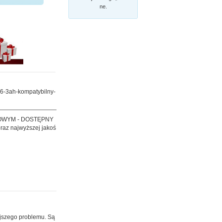
ne.
16-3ah-kompatybilny-
OWYM - DOSTĘPNY
raz najwyższej jakoś
ejszego problemu. Są