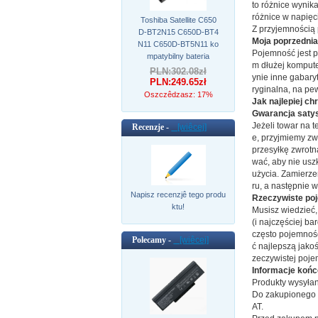
to różnice wynik
różnice w napięci
Toshiba Satellite C650
Z przyjemnością
D-BT2N15 C650D-BT4
Moja poprzednia
N11 C650D-BT5N11 ko
Pojemność jest p
mpatybilny bateria
m dłużej kompute
PLN:302.08zł
ynie inne gabary
PLN:249.65zł
ryginalna, na pe
Oszczêdzasz: 17%
Jak najlepiej ch
Gwarancja satys
Jeżeli towar na t
Recenzje -
[wiêcej]
e, przyjmiemy zwr
przesyłkę zwrotn
wać, aby nie usz
użycia. Zamierze
ru, a następnie 
Napisz recenzjê tego produ
Rzeczywiste poj
ktu!
Musisz wiedzieć,
(i najczęściej b
często pojemnoś
Polecamy -
[wiêcej]
ć najlepszą jako
zeczywistej poje
Informacje koń
Produkty wysyłan
Do zakupionego t
AT.