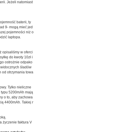
ii. Jeżeli natomiast
ojemność baterii, ty
nad 9- mogą mieć jed
szej pojemności niż o
dzić laptopa.
ż opisaliśmy w oferci
syłkę do kwoty 10zł i
 go ostrożnie odpako
ć widocznych śladów
ch od otrzymania towa
wy. Tylko nieliczne
ie typu 5200mAh mają
my o to, aby zachowa
ią 4400mAh. Takiej r
bką.
 życzenie faktura V