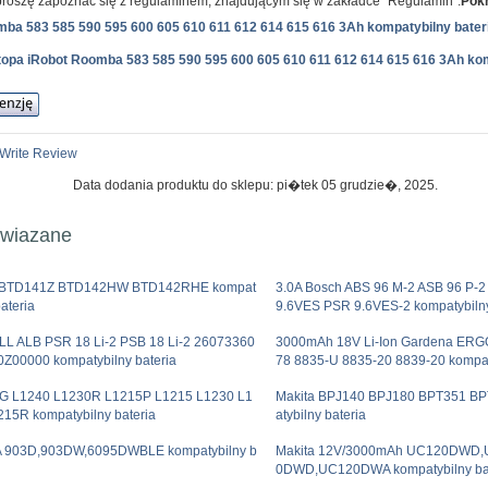
roszę zapoznać się z regulaminem, znajdującym się w zakładce "Regulamin".
Pokr
mba 583 585 590 595 600 605 610 611 612 614 615 616 3Ah kompatybilny bater
aptopa iRobot Roomba 583 585 590 595 600 605 610 611 612 614 615 616 3Ah kom
Write Review
Data dodania produktu do sklepu: pi�tek 05 grudzie�, 2025.
owiazane
a BTD141Z BTD142HW BTD142RHE kompat
3.0A Bosch ABS 96 M-2 ASB 96 P-
bateria
9.6VES PSR 9.6VES-2 kompatybilny
LL ALB PSR 18 Li-2 PSB 18 Li-2 26073360
3000mAh 18V Li-Ion Gardena ERG
0Z00000 kompatybilny bateria
78 8835-U 8835-20 8839-20 kompat
G L1240 L1230R L1215P L1215 L1230 L1
Makita BPJ140 BPJ180 BPT351 B
215R kompatybilny bateria
atybilny bateria
 903D,903DW,6095DWBLE kompatybilny b
Makita 12V/3000mAh UC120DWD
0DWD,UC120DWA kompatybilny ba