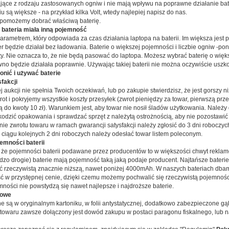
ające z rodzaju zastosowanych ogniw i nie mają wpływu na poprawne działanie bater
u są większe - na przykład kilka Volt, wtedy najlepiej napisz do nas.
 pomożemy dobrać właściwą baterię.
 bateria miała inną pojemność
arametrem, który odpowiada za czas działania laptopa na baterii. Im większa jest p
r będzie działał bez ładowania. Baterie o większej pojemności i liczbie ogniw -po
ty. Nie oznacza to, że nie będą pasować do laptopa. Możesz wybrać baterię o więk
wno będzie działała poprawnie. Używając takiej baterii nie można oczywiście uszko
ronić i używać baterie
fakcji
ej aukcji nie spełnia Twoich oczekiwań, lub po zakupie stwierdzisz, że jest gorszy ni
ot i pokryjemy wszystkie koszty przesyłek (zwrot pieniędzy za towar, pierwszą prze
ą do kwoty 10 zł). Warunkiem jest, aby towar nie nosił śladów użytkowania. Należy
kodzić opakowania i sprawdzać sprzęt z należytą ostrożnością, aby nie pozostawi
nie zwrotu towaru w ramach gwarancji satysfakcji należy zgłosić do 3 dni roboczy
w ciągu kolejnych 2 dni roboczych należy odesłać towar listem poleconym.
emności baterii
 że pojemności baterii podawane przez producentów to w większości chwyt reklamo
ardzo drogie) baterie mają pojemność taką jaką podaje producent. Najtańsze bater
ć rzeczywistą znacznie niższą, nawet poniżej 4000mAh. W naszych bateriach dba
ść w przystępnej cenie, dzięki czemu możemy pochwalić się rzeczywistą pojemnośc
mności nie powstydzą się nawet najlepsze i najdroższe baterie.
cowe
e są w oryginalnym kartoniku, w folii antystatycznej, dodatkowo zabezpieczone gą
owaru zawsze dołączony jest dowód zakupu w postaci paragonu fiskalnego, lub na