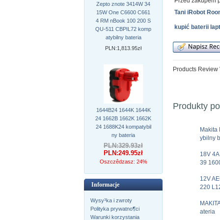
Przed zakupem p
Zepto znote 3414W 34
Tani iRobot Roo
15W One C6600 C661
4 RM nBook 100 200 S
kupić baterii l
QU-511 CBPIL72 komp
atybilny bateria
PLN:1,813.95zł
Products Review
Produkty p
1644B24 1644K 1644K
24 1662B 1662K 1662K
24 1688K24 kompatybil
Makit
ny bateria
ybilny 
PLN:329.93zł
PLN:249.95zł
18V 4A
Oszczêdzasz: 24%
39 160
12V AE
Informacje
220 L1
Wysy³ka i zwroty
MAKITA
Polityka prywatno¶ci
ateria
Warunki korzystania