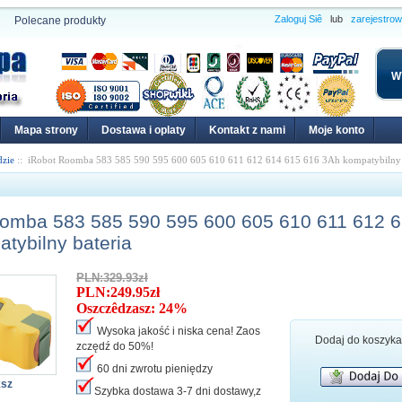
Zaloguj Siê
lub
zarejestro
Polecane produkty
W
Mapa strony
Dostawa i oplaty
Kontakt z nami
Moje konto
dzie
:: iRobot Roomba 583 585 590 595 600 605 610 611 612 614 615 616 3Ah kompatybilny 
oomba 583 585 590 595 600 605 610 611 612 
tybilny bateria
PLN:329.93zł
PLN:249.95zł
Oszczêdzasz: 24%
Wysoka jakość i niska cena! Zaos
Dodaj do koszyk
zczędź do 50%!
60 dni zwrotu pieniędzy
ksz
Szybka dostawa 3-7 dni dostawy,z