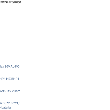
ewne artykuły:
lex 36V AL-KO
BHP444Z BHP4
W953KV-2 kom
2D,FS1802S,F
bateria