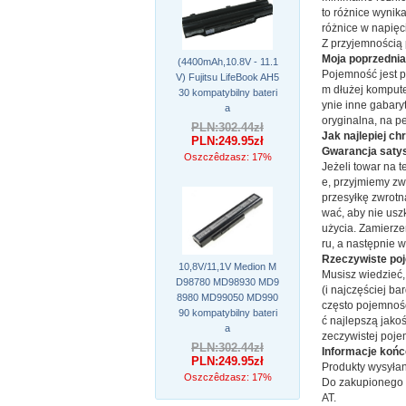
to różnice wynik
różnice w napięci
Z przyjemnością
Moja poprzednia
(4400mAh,10.8V - 11.1
Pojemność jest p
V) Fujitsu LifeBook AH5
m dłużej kompute
30 kompatybilny bateri
ynie inne gabary
a
oryginalna, na p
PLN:302.44zł
Jak najlepiej ch
PLN:249.95zł
Gwarancja satys
Oszczêdzasz: 17%
Jeżeli towar na t
e, przyjmiemy zwr
przesyłkę zwrotn
wać, aby nie usz
użycia. Zamierze
ru, a następnie 
Rzeczywiste poj
10,8V/11,1V Medion M
Musisz wiedzieć,
D98780 MD98930 MD9
(i najczęściej b
8980 MD99050 MD990
często pojemnoś
90 kompatybilny bateri
ć najlepszą jako
a
zeczywistej poje
PLN:302.44zł
Informacje koń
PLN:249.95zł
Produkty wysyłan
Oszczêdzasz: 17%
Do zakupionego t
AT.