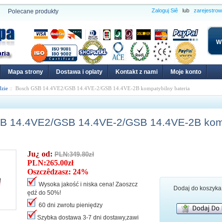
Zaloguj Siê
lub
zarejestro
Polecane produkty
W
Mapa strony
Dostawa i oplaty
Kontakt z nami
Moje konto
dzie
:: Bosch GSB 14.4VE2/GSB 14.4VE-2/GSB 14.4VE-2B kompatybilny bateria
B 14.4VE2/GSB 14.4VE-2/GSB 14.4VE-2B komp
Ju¿ od:
PLN:349.80zł
PLN:265.00zł
Oszczêdzasz: 24%
Wysoka jakość i niska cena! Zaoszcz
Dodaj do koszyka
ędź do 50%!
60 dni zwrotu pieniędzy
Szybka dostawa 3-7 dni dostawy,zawi