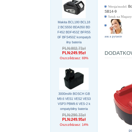
B
Wersja/model:
SB14-9
Sztuk na Magazy
Makita BCL180 BCL18
2 BCS550 BDA350 BD
F452 BDF453Z BFR55
аsк а pytanie
0F BFS450Z kompatyb
ilny bateria
PLN:802.73zł
DODATKOW
PLN:249.95zł
Oszczêdzasz: 69%
3000mAh BOSCH GB
M9.6 VES1 VES2 VES3
VSP3 PBM9.6 VES-2 k
ompatybilny bateria
PLN:290.33zł
PLN:249.95zł
Oszczêdzasz: 14%
p