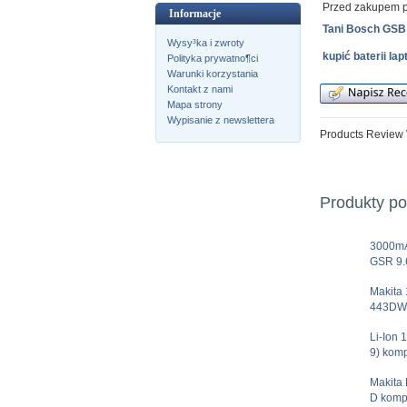
Przed zakupem p
Informacje
Tani Bosch GSB
Wysy³ka i zwroty
kupić baterii l
Polityka prywatno¶ci
Warunki korzystania
Kontakt z nami
Mapa strony
Wypisanie z newslettera
Products Review
Produkty p
3000m
GSR 9.6
Makita
443DWA
Li-Ion 
9) komp
Makit
D kompa