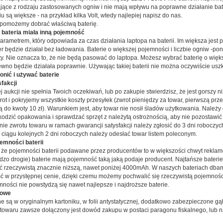
ające z rodzaju zastosowanych ogniw i nie mają wpływu na poprawne działanie bater
u są większe - na przykład kilka Volt, wtedy najlepiej napisz do nas.
 pomożemy dobrać właściwą baterię.
 bateria miała inną pojemność
arametrem, który odpowiada za czas działania laptopa na baterii. Im większa jest p
r będzie działał bez ładowania. Baterie o większej pojemności i liczbie ogniw -po
ty. Nie oznacza to, że nie będą pasować do laptopa. Możesz wybrać baterię o więk
ewno będzie działała poprawnie. Używając takiej baterii nie można oczywiście uszk
ronić i używać baterie
fakcji
ej aukcji nie spełnia Twoich oczekiwań, lub po zakupie stwierdzisz, że jest gorszy ni
ot i pokryjemy wszystkie koszty przesyłek (zwrot pieniędzy za towar, pierwszą prze
ą do kwoty 10 zł). Warunkiem jest, aby towar nie nosił śladów użytkowania. Należy
kodzić opakowania i sprawdzać sprzęt z należytą ostrożnością, aby nie pozostawi
nie zwrotu towaru w ramach gwarancji satysfakcji należy zgłosić do 3 dni roboczy
w ciągu kolejnych 2 dni roboczych należy odesłać towar listem poleconym.
emności baterii
 że pojemności baterii podawane przez producentów to w większości chwyt reklamo
ardzo drogie) baterie mają pojemność taką jaką podaje producent. Najtańsze bater
ć rzeczywistą znacznie niższą, nawet poniżej 4000mAh. W naszych bateriach dba
ść w przystępnej cenie, dzięki czemu możemy pochwalić się rzeczywistą pojemnośc
mności nie powstydzą się nawet najlepsze i najdroższe baterie.
cowe
e są w oryginalnym kartoniku, w folii antystatycznej, dodatkowo zabezpieczone gą
owaru zawsze dołączony jest dowód zakupu w postaci paragonu fiskalnego, lub na