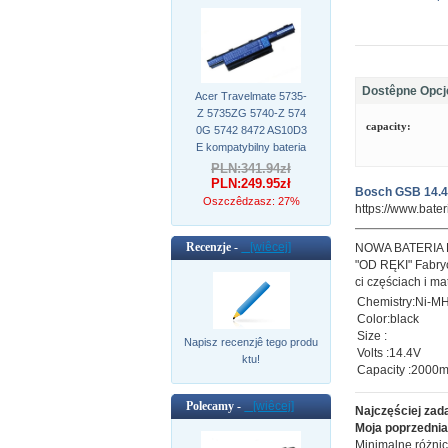
Dostêpne Opcj
Acer Travelmate 5735-
Z 5735ZG 5740-Z 574
capacity:
0G 5742 8472 AS10D3
E kompatybilny bateria
PLN:341.94zł
PLN:249.95zł
Bosch GSB 14.4
Oszczêdzasz: 27%
https://www.bat
Recenzje -
[wiêcej]
NOWA BATERIA
"OD RĘKI" Fabryc
ci częściach i ma
Chemistry:Ni-M
Color:black
Size :
Napisz recenzjê tego produ
Volts :14.4V
ktu!
Capacity :2000
Polecamy -
[wiêcej]
Najczęściej zad
Moja poprzednia 
Minimalne różnic