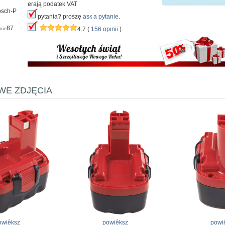
erają podatek VAT
osch-P
pytania? proszę
аsк а pytanie
.
87
nie
4.7 (
156 opinii
)
E ZDJĘCIA
owiêksz
powiêksz
powi