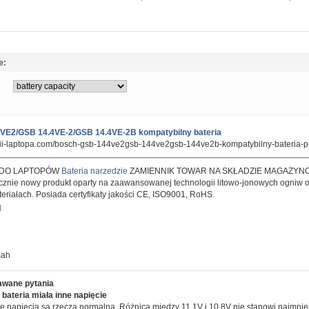
e:
VE2/GSB 14.4VE-2/GSB 14.4VE-2B kompatybilny bateria
erii-laptopa.com/bosch-gsb-144ve2gsb-144ve2gsb-144ve2b-kompatybilny-bateria-p
 DO LAPTOPÓW
Bateria narzedzie
ZAMIENNIK TOWAR NA SKŁADZIE MAGAZYN
znie nowy produkt oparty na zaawansowanej technologii litowo-jonowych ogniw o
teriałach. Posiada certyfikaty jakości CE, ISO9001, RoHS.
H
mah
awane pytania
bateria miała inne napięcie
e napięcia są rzeczą normalną. Różnica między 11.1V i 10.8V nie stanowi najmni