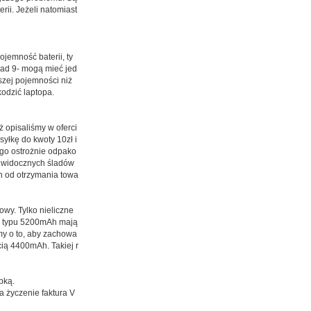
ii. Jeżeli natomiast
ojemność baterii, ty
nad 9- mogą mieć jed
szej pojemności niż
odzić laptopa.
ż opisaliśmy w oferci
syłkę do kwoty 10zł i
 go ostrożnie odpako
ć widocznych śladów
ch od otrzymania towa
wy. Tylko nieliczne
ie typu 5200mAh mają
my o to, aby zachowa
ią 4400mAh. Takiej r
bką.
 życzenie faktura V