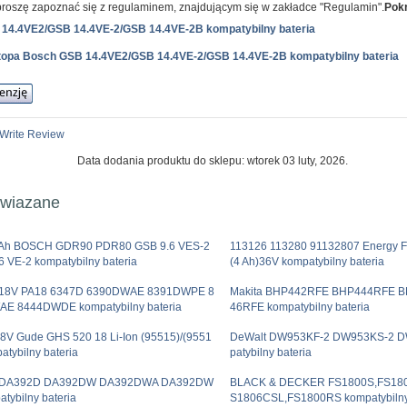
roszę zapoznać się z regulaminem, znajdującym się w zakładce "Regulamin".
Pokr
 14.4VE2/GSB 14.4VE-2/GSB 14.4VE-2B kompatybilny bateria
aptopa Bosch GSB 14.4VE2/GSB 14.4VE-2/GSB 14.4VE-2B kompatybilny bateria
Write Review
Data dodania produktu do sklepu: wtorek 03 luty, 2026.
owiazane
Ah BOSCH GDR90 PDR80 GSB 9.6 VES-2
113126 113280 91132807 Energy F
 VE-2 kompatybilny bateria
(4 Ah)36V kompatybilny bateria
 18V PA18 6347D 6390DWAE 8391DWPE 8
Makita BHP442RFE BHP444RFE 
E 8444DWDE kompatybilny bateria
46RFE kompatybilny bateria
18V Gude GHS 520 18 Li-Ion (95515)/(9551
DeWalt DW953KF-2 DW953KS-2 D
atybilny bateria
patybilny bateria
a DA392D DA392DW DA392DWA DA392DW
BLACK & DECKER FS1800S,FS180
tybilny bateria
S1806CSL,FS1800RS kompatybilny 