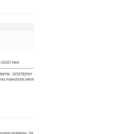
-10107.html
OWYM - DOSTĘPNY
raz najwyższej jakoś
ejszego problemu. Są