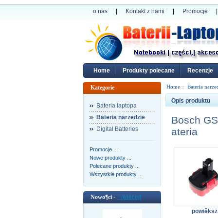
o nas
|
Kontakt z nami
|
Promocje
|
Home
Produkty polecane
Recenzje
Home
::
Bateria narze
Kategorie
Opis produktu
Bateria laptopa
Bateria narzedzie
Bosch GS
Digital Batteries
ateria
Promocje ...
Nowe produkty ...
Polecane produkty ...
Wszystkie produkty ...
Nowo¶ci -
[wiêcej]
powiêksz