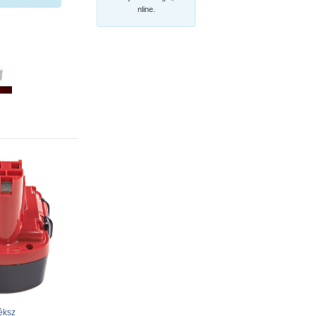
nline.
êksz