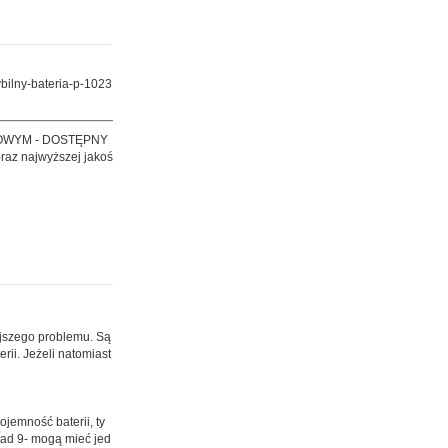
ilny-bateria-p-1023
OWYM - DOSTĘPNY
raz najwyższej jakoś
ejszego problemu. Są
ii. Jeżeli natomiast
ojemność baterii, ty
nad 9- mogą mieć jed