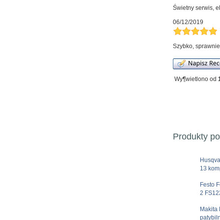
Świetny serwis, 
06/12/2019
Szybko, sprawnie,
Wy¶wietlono od
Produkty p
Husqva
13 komp
Festo 
2 FS12
Makit
patybil