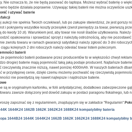
ty. Nie oznacza to, że nie będą pasować do laptopa. Możesz wybrać baterię o więk
ewno będzie działała poprawnie. Używając takiej baterii nie można oczywiście uszk
ronić i używać baterie
fakcji
ej aukcji nie spełnia Twoich oczekiwań, lub po zakupie stwierdzisz, że jest gorszy ni
ot i pokryjemy wszystkie koszty przesyłek (zwrot pieniędzy za towar, pierwszą prze
ą do kwoty 10 zł). Warunkiem jest, aby towar nie nosił śladów użytkowania. Należy
kodzić opakowania i sprawdzać sprzęt z należytą ostrożnością, aby nie pozostawi
nie zwrotu towaru w ramach gwarancji satysfakcji należy zgłosić do 3 dni roboczy
w ciągu kolejnych 2 dni roboczych należy odesłać towar listem poleconym.
emności baterii
 że pojemności baterii podawane przez producentów to w większości chwyt reklamo
ardzo drogie) baterie mają pojemność taką jaką podaje producent. Najtańsze bater
ć rzeczywistą znacznie niższą, nawet poniżej 4000mAh. W naszych bateriach dba
ść w przystępnej cenie, dzięki czemu możemy pochwalić się rzeczywistą pojemnośc
mności nie powstydzą się nawet najlepsze i najdroższe baterie.
cowe
e są w oryginalnym kartoniku, w folii antystatycznej, dodatkowo zabezpieczone gą
owaru zawsze dołączony jest dowód zakupu w postaci paragonu fiskalnego, lub na
roszę zapoznać się z regulaminem, znajdującym się w zakładce "Regulamin".
Pokr
644K 1644K24 1662B 1662K 1662K24 1688K24 kompatybilny bateria
laptopa 1644B24 1644K 1644K24 1662B 1662K 1662K24 1688K24 kompatybilny b