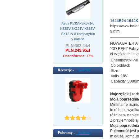
1644B24 1644K 
Asus K53SV-SX071-8
https://www.bat
K53SV-SX121V K53SV-
9.html
SX121V-8 kompatybiln
y bateria
NOWA BATERIA
PLN:302.44zł
"OD RĘKI" Fabryc
PLN:249.95zł
ci częściach i ma
Oszczêdzasz: 17%
Chemistry:Ni-M
Color:black
Recenzje -
[wiêcej]
Size :
Volts :18V
Capacity :3000
Najczęściej zad
Moja poprzednia 
Minimalne różnic
..
to różnice wynik
różnice w napięci
Z przyjemnością
Moja poprzednia
Pojemność jest p
Polecamy -
[wiêcej]
m dłużej kompute