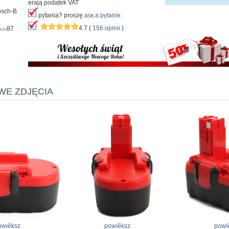
erają podatek VAT
osch-B
pytania? proszę
аsк а pytanie
.
4.7 (
156 opinii
)
87
nie
E ZDJĘCIA
owiêksz
powiêksz
powi