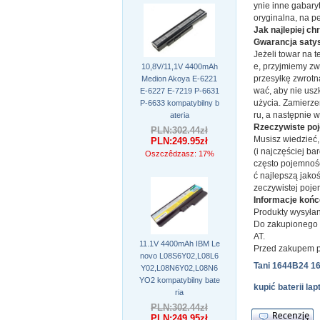
ynie inne gabary
oryginalna, na p
Jak najlepiej ch
Gwarancja satys
Jeżeli towar na t
e, przyjmiemy zwr
10,8V/11,1V 4400mAh
przesyłkę zwrotn
Medion Akoya E-6221
wać, aby nie usz
E-6227 E-7219 P-6631
użycia. Zamierze
P-6633 kompatybilny b
ru, a następnie 
ateria
Rzeczywiste poj
PLN:302.44zł
Musisz wiedzieć,
PLN:249.95zł
(i najczęściej b
Oszczêdzasz: 17%
często pojemnoś
ć najlepszą jako
zeczywistej poje
Informacje koń
Produkty wysyłan
Do zakupionego t
AT.
11.1V 4400mAh IBM Le
Przed zakupem p
novo L08S6Y02,L08L6
Tani 1644B24 1
Y02,L08N6Y02,L08N6
YO2 kompatybilny bate
kupić baterii 
ria
PLN:302.44zł
PLN:249.95zł