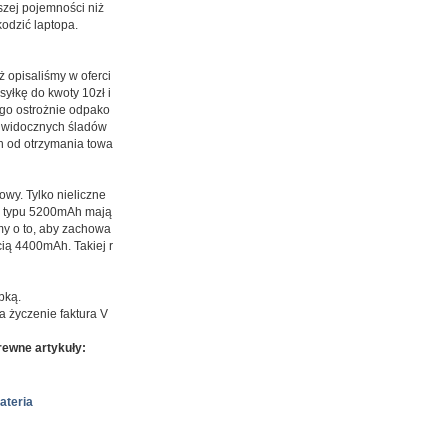
szej pojemności niż
odzić laptopa.
ż opisaliśmy w oferci
syłkę do kwoty 10zł i
 go ostrożnie odpako
ć widocznych śladów
ch od otrzymania towa
wy. Tylko nieliczne
ie typu 5200mAh mają
my o to, aby zachowa
ią 4400mAh. Takiej r
bką.
 życzenie faktura V
ewne artykuły:
ateria