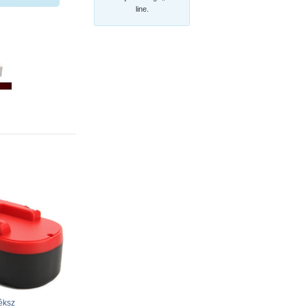
line.
êksz