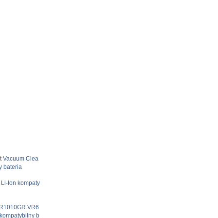
t Vacuum Clea
 bateria
Li-Ion kompaty
 VR1010GR VR6
ompatybilny b