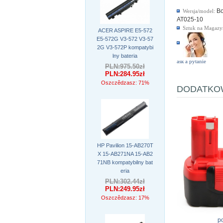
B
Wersja/model:
AT025-10
Sztuk na Magazy
ACER ASPIRE E5-572
E5-572G V3-572 V3-57
2G V3-572P kompatybi
lny bateria
аsк а pytanie
PLN:975.50zł
PLN:284.95zł
Oszczêdzasz: 71%
DODATKOW
HP Pavilion 15-AB270T
X 15-AB271NA 15-AB2
71NB kompatybilny bat
eria
PLN:302.44zł
PLN:249.95zł
Oszczêdzasz: 17%
p