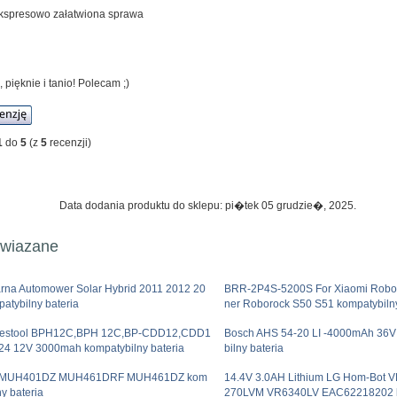
ekspresowo załatwiona sprawa
 pięknie i tanio! Polecam ;)
1
do
5
(z
5
recenzji)
Data dodania produktu do sklepu: pi�tek 05 grudzie�, 2025.
owiazane
rna Automower Solar Hybrid 2011 2012 20
BRR-2P4S-5200S For Xiaomi Robo
atybilny bateria
ner Roborock S50 S51 kompatybilny
Festool BPH12C,BPH 12C,BP-CDD12,CDD1
Bosch AHS 54-20 LI -4000mAh 36V 
24 12V 3000mah kompatybilny bateria
bilny bateria
a MUH401DZ MUH461DRF MUH461DZ kom
14.4V 3.0AH Lithium LG Hom-Bot
ny bateria
270LVM VR6340LV EAC62218202 k