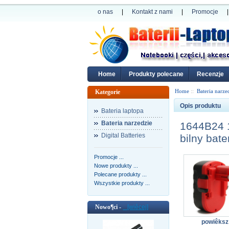
o nas
|
Kontakt z nami
|
Promocje
|
Home
Produkty polecane
Recenzje
Home
::
Bateria narze
Kategorie
Opis produktu
Bateria laptopa
Bateria narzedzie
1644B24 
Digital Batteries
bilny bate
Promocje ...
Nowe produkty ...
Polecane produkty ...
Wszystkie produkty ...
Nowo¶ci -
[wiêcej]
powiêksz