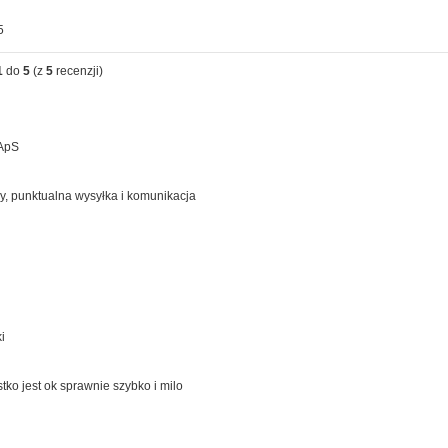
5
1
do
5
(z
5
recenzji)
 ApS
y, punktualna wysyłka i komunikacja
i
ko jest ok sprawnie szybko i milo