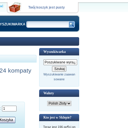
wać
Twój koszyk jest pusty
YSZUKIWARKA
Wyszukiwarka
24 kompaty
Wyszukiwanie zaawan
sowane
Waluty
:
Kto jest w Sklepie?
Teraz jest 196 go¶ci on