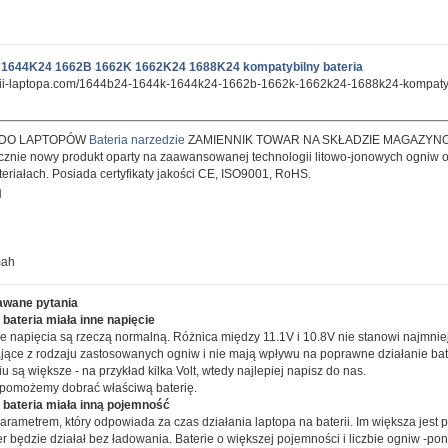
1644K24 1662B 1662K 1662K24 1688K24 kompatybilny bateria
erii-laptopa.com/1644b24-1644k-1644k24-1662b-1662k-1662k24-1688k24-kompatyb
 DO LAPTOPÓW
Bateria narzedzie
ZAMIENNIK TOWAR NA SKŁADZIE MAGAZYN
znie nowy produkt oparty na zaawansowanej technologii litowo-jonowych ogniw o
teriałach. Posiada certyfikaty jakości CE, ISO9001, RoHS.
H
mah
awane pytania
bateria miała inne napięcie
e napięcia są rzeczą normalną. Różnica między 11.1V i 10.8V nie stanowi najmni
ające z rodzaju zastosowanych ogniw i nie mają wpływu na poprawne działanie bater
u są większe - na przykład kilka Volt, wtedy najlepiej napisz do nas.
 pomożemy dobrać właściwą baterię.
 bateria miała inną pojemność
arametrem, który odpowiada za czas działania laptopa na baterii. Im większa jest p
r będzie działał bez ładowania. Baterie o większej pojemności i liczbie ogniw -po