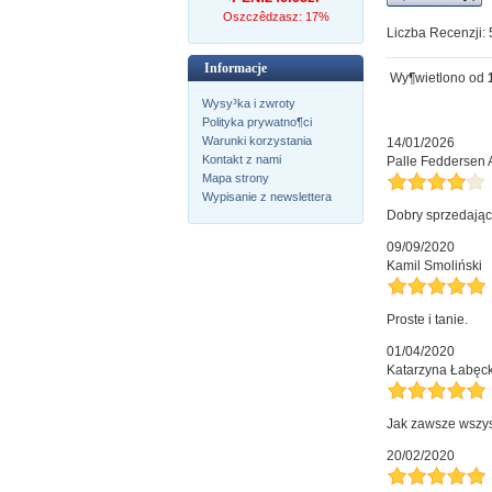
Oszczêdzasz: 17%
Liczba Recenzji: 
Informacje
Wy¶wietlono od
Wysy³ka i zwroty
Polityka prywatno¶ci
Warunki korzystania
14/01/2026
Kontakt z nami
Palle Feddersen
Mapa strony
Wypisanie z newslettera
Dobry sprzedając
09/09/2020
Kamil Smoliński
Proste i tanie.
01/04/2020
Katarzyna Łabęck
Jak zawsze wszyst
20/02/2020