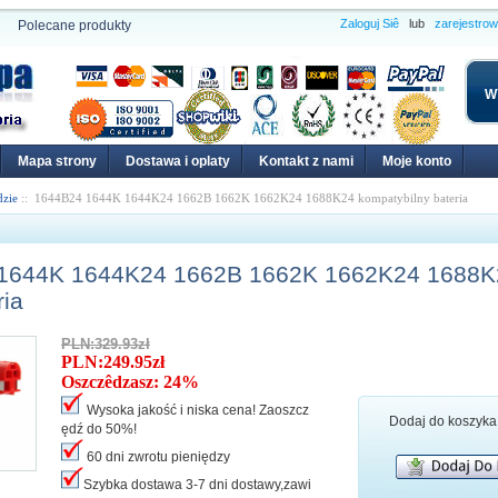
Zaloguj Siê
lub
zarejestro
Polecane produkty
W
Mapa strony
Dostawa i oplaty
Kontakt z nami
Moje konto
dzie
:: 1644B24 1644K 1644K24 1662B 1662K 1662K24 1688K24 kompatybilny bateria
1644K 1644K24 1662B 1662K 1662K24 1688K
ria
PLN:329.93zł
PLN:249.95zł
Oszczêdzasz: 24%
Wysoka jakość i niska cena! Zaoszcz
Dodaj do koszyka
ędź do 50%!
60 dni zwrotu pieniędzy
Szybka dostawa 3-7 dni dostawy,zawi